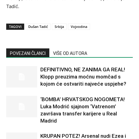
Tadić.
TAGOVI
Dušan Tadić
Srbija
Vojvodina
POVEZANI ČLANCI
VIŠE OD AUTORA
DEFINITIVNO, NE ZANIMA GA REAL!
Klopp preuzima moćnu momčad s
kojom će ostvariti najveće uspjehe?
‘BOMBA’ HRVATSKOG NOGOMETA!
Luka Modrić sjajnom ‘Vatrenom’
završava transfer karijere u Real
Madrid
KRUPAN POTEZ! Arsenal nudi Ezea i