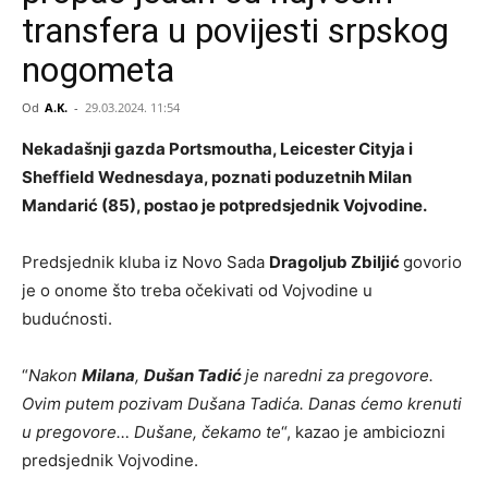
transfera u povijesti srpskog
nogometa
Od
A.K.
-
29.03.2024. 11:54
Nekadašnji gazda Portsmoutha, Leicester Cityja i
Sheffield Wednesdaya, poznati poduzetnih Milan
Mandarić (85), postao je potpredsjednik Vojvodine.
Predsjednik kluba iz Novo Sada
Dragoljub Zbiljić
govorio
je o onome što treba očekivati od Vojvodine u
budućnosti.
“
Nakon
Milana
,
Dušan Tadić
je naredni za pregovore.
Ovim putem pozivam Dušana Tadića. Danas ćemo krenuti
u pregovore… Dušane, čekamo te
“, kazao je ambiciozni
predsjednik Vojvodine.