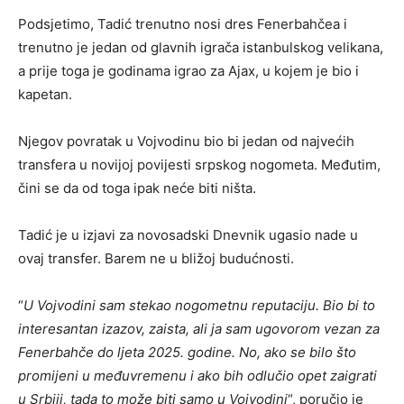
Podsjetimo, Tadić trenutno nosi dres Fenerbahčea i
trenutno je jedan od glavnih igrača istanbulskog velikana,
a prije toga je godinama igrao za Ajax, u kojem je bio i
kapetan.
Njegov povratak u Vojvodinu bio bi jedan od najvećih
transfera u novijoj povijesti srpskog nogometa. Međutim,
čini se da od toga ipak neće biti ništa.
Tadić je u izjavi za novosadski Dnevnik ugasio nade u
ovaj transfer. Barem ne u bližoj budućnosti.
“
U Vojvodini sam stekao nogometnu reputaciju. Bio bi to
interesantan izazov, zaista, ali ja sam ugovorom vezan za
Fenerbahče do ljeta 2025. godine. No, ako se bilo što
promijeni u međuvremenu i ako bih odlučio opet zaigrati
u Srbiji, tada to može biti samo u Vojvodini
“, poručio je