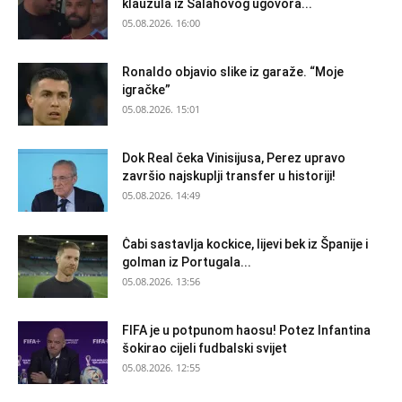
klauzula iz Salahovog ugovora...
05.08.2026. 16:00
Ronaldo objavio slike iz garaže. “Moje
igračke”
05.08.2026. 15:01
Dok Real čeka Vinisijusa, Perez upravo
završio najskuplji transfer u historiji!
05.08.2026. 14:49
Ċabi sastavlja kockice, lijevi bek iz Španije i
golman iz Portugala...
05.08.2026. 13:56
FIFA je u potpunom haosu! Potez Infantina
šokirao cijeli fudbalski svijet
05.08.2026. 12:55