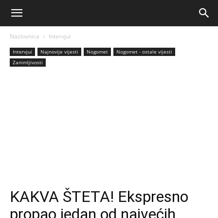
AM
Naslovnica
Intervjui
Sport
Intervjui
Najnovije vijesti
Nogomet
Nogomet - ostale vijesti
Zanimljivosti
KAKVA ŠTETA! Ekspresno
propao jedan od najvećih