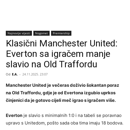
Najnovije vijesti
Nogomet
Premiership
Klasični Manchester United:
Everton sa igračem manje
slavio na Old Traffordu
Od
E.A.
-
24.11.2025. 23:07
Manchester United je večeras doživio šokantan poraz
na Old Traffordu, gdje je od Evertona izgubio uprkos
činjenici da je gotovo cijeli meč igrao s igračem više.
Everton
je slavio s minimalnih 1:0 i na tabeli se poravnao
upravo s Unitedom, pošto sada oba tima imaju 18 bodova.