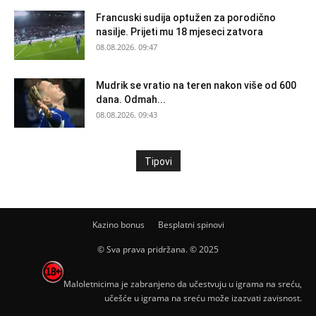
Francuski sudija optužen za porodično
nasilje. Prijeti mu 18 mjeseci zatvora
08.08.2026. 09:47
Mudrik se vratio na teren nakon više od 600
dana. Odmah...
08.08.2026. 09:43
Tipovi
Kazino bonus
Besplatni spinovi
© Sva prava pridržana. © 2025
Maloletnicima je zabranjeno da učestvuju u igrama na sreću,
učešće u igrama na sreću može izazvati zavisnost.