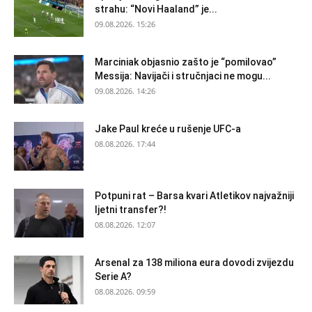
strahu: “Novi Haaland” je...
09.08.2026. 15:26
Marciniak objasnio zašto je “pomilovao”
Messija: Navijači i stručnjaci ne mogu...
09.08.2026. 14:26
Jake Paul kreće u rušenje UFC-a
08.08.2026. 17:44
Potpuni rat – Barsa kvari Atletikov najvažniji
ljetni transfer?!
08.08.2026. 12:07
Arsenal za 138 miliona eura dovodi zvijezdu
Serie A?
08.08.2026. 09:59