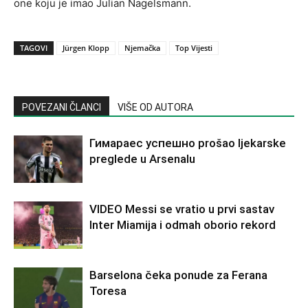
one koju je imao Julian Nagelsmann.
TAGOVI
Jürgen Klopp
Njemačka
Top Vijesti
POVEZANI ČLANCI
VIŠE OD AUTORA
Гимараеc успешно prošao ljekarske
preglede u Arsenalu
VIDEO Messi se vratio u prvi sastav
Inter Miamija i odmah oborio rekord
Barselona čeka ponude za Ferana
Toresa