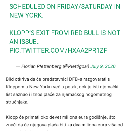
SCHEDULED ON FRIDAY/SATURDAY IN
NEW YORK.
KLOPP’S EXIT FROM RED BULL IS NOT
AN ISSUE…
PIC.TWITTER.COM/HXAA2PR1ZF
— Florian Plettenberg (@Plettigoal)
July 9, 2026
Bild otkriva da će predstavnici DFB-a razgovarati s
Kloppom u New Yorku već u petak, dok je isti njemački
list saznao i iznos plaće za njemačkog nogometnog
stručnjaka.
Klopp će primati oko devet miliona eura godišnje, što
znači da će njegova plaća biti za dva miliona eura viša od