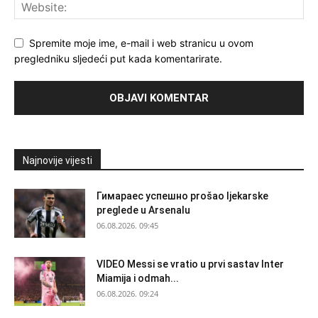
Spremite moje ime, e-mail i web stranicu u ovom
pregledniku sljedeći put kada komentarirate.
Najnovije vijesti
Гимараеc успешно prošao ljekarske
preglede u Arsenalu
06.08.2026. 09:45
VIDEO Messi se vratio u prvi sastav Inter
Miamija i odmah...
06.08.2026. 09:24