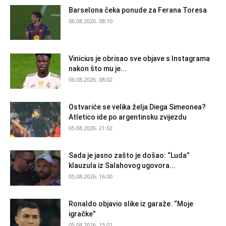
Barselona čeka ponude za Ferana Toresa
06.08.2026. 08:10
Vinicius je obrisao sve objave s Instagrama
nakon što mu je...
06.08.2026. 08:02
Ostvariće se velika želja Diega Simeonea?
Atletico ide po argentinsku zvijezdu
05.08.2026. 21:02
Sada je jasno zašto je došao: “Luda”
klauzula iz Salahovog ugovora...
05.08.2026. 16:00
Ronaldo objavio slike iz garaže. “Moje
igračke”
05.08.2026. 15:01