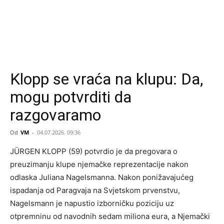
Klopp se vraća na klupu: Da,
mogu potvrditi da
razgovaramo
Od
VM
-
04.07.2026. 09:36
JÜRGEN KLOPP (59) potvrdio je da pregovara o
preuzimanju klupe njemačke reprezentacije nakon
odlaska Juliana Nagelsmanna. Nakon ponižavajućeg
ispadanja od Paragvaja na Svjetskom prvenstvu,
Nagelsmann je napustio izborničku poziciju uz
otpremninu od navodnih sedam miliona eura, a Njemački