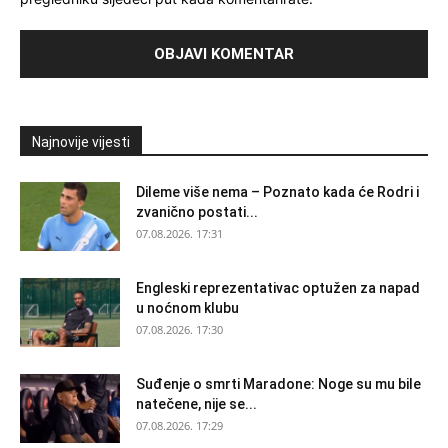
Najnovije vijesti
Dileme više nema – Poznato kada će Rodri i
zvanično postati...
07.08.2026. 17:31
Engleski reprezentativac optužen za napad
u noćnom klubu
07.08.2026. 17:30
Suđenje o smrti Maradone: Noge su mu bile
natečene, nije se...
07.08.2026. 17:29