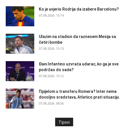
Ko je uvjerio Rodrija da izabere Barcelonu?
07.08.2026. 15:14
Ulazim na stadion da raznesem Mesija sa
četiri bombe
07.08.2026. 15:13
Đani Infantino uzvraća udarac, ko ga je sve
podržao do sada?
07.08.2026. 15:12
Прijelom u transferu Romera? Inter nema
dovoljno sredstava, Atletico prati situaciju.
07.08.2026. 08:56
Tipovi