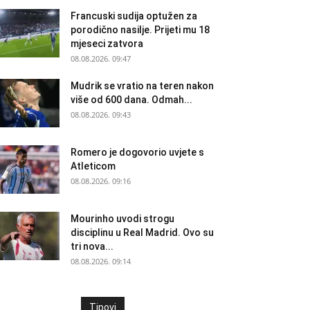
Francuski sudija optužen za
porodično nasilje. Prijeti mu 18
mjeseci zatvora
08.08.2026. 09:47
Mudrik se vratio na teren nakon
više od 600 dana. Odmah...
08.08.2026. 09:43
Romero je dogovorio uvjete s
Atleticom
08.08.2026. 09:16
Mourinho uvodi strogu
disciplinu u Real Madrid. Ovo su
tri nova...
08.08.2026. 09:14
Tipovi