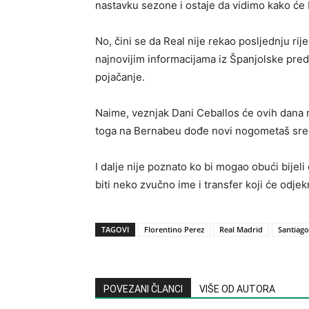
nastavku sezone i ostaje da vidimo kako će
No, čini se da Real nije rekao posljednju rije
najnovijim informacijama iz Španjolske pre
pojačanje.
Naime, veznjak Dani Ceballos će ovih dana n
toga na Bernabeu dođe novi nogometaš sre
I dalje nije poznato ko bi mogao obući bijeli
biti neko zvučno ime i transfer koji će odjek
TAGOVI
Florentino Perez
Real Madrid
Santiag
POVEZANI ČLANCI
VIŠE OD AUTORA