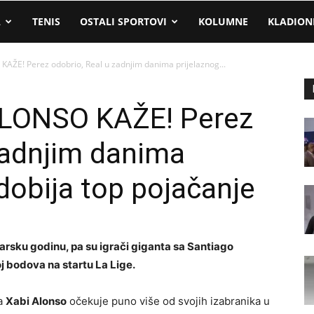
A
TENIS
OSTALI SPORTOVI
KOLUMNE
KLADION
AŽE! Perez odobrio, Real u zadnjim danima prijelaznog...
LONSO KAŽE! Perez
zadnjim danima
dobija top pojačanje
arsku godinu, pa su igrači giganta sa Santiago
j bodova na startu La Lige.
da
Xabi Alonso
očekuje puno više od svojih izabranika u