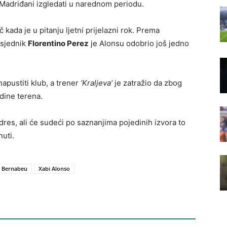
 Madriđani izgledati u narednom periodu.
č kada je u pitanju ljetni prijelazni rok. Prema
dsjednik
Florentino Perez
je Alonsu odobrio još jedno
apustiti klub, a trener
‘Kraljeva’
je zatražio da zbog
dine terena.
 dres, ali će sudeći po saznanjima pojedinih izvora to
nuti.
o Bernabeu
Xabi Alonso