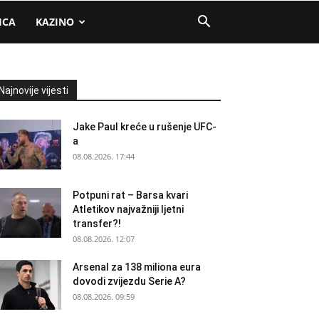
ICA
KAZINO
Najnovije vijesti
Jake Paul kreće u rušenje UFC-
a
08.08.2026. 17:44
Potpuni rat – Barsa kvari
Atletikov najvažniji ljetni
transfer?!
08.08.2026. 12:07
Arsenal za 138 miliona eura
dovodi zvijezdu Serie A?
08.08.2026. 09:59