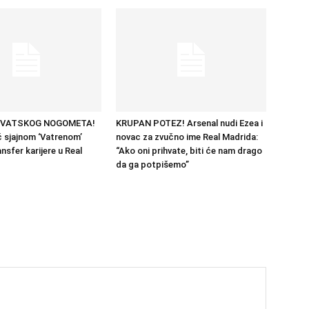
RVATSKOG NOGOMETA!
KRUPAN POTEZ! Arsenal nudi Ezea i
 sjajnom ‘Vatrenom’
novac za zvučno ime Real Madrida:
nsfer karijere u Real
“Ako oni prihvate, biti će nam drago
da ga potpišemo”