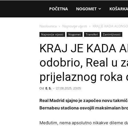
AM
POČETNA
NOGOMET
KOŠARK
Sport
Naslovnica
Najnovije vijesti
KRAJ JE KADA ALONSO K
Najnovije vijesti
Nogomet
Transferi
Zanimljivosti
KRAJ JE KADA A
odobrio, Real u 
prijelaznog roka 
Od
E. S.
-
27.08.2025. 23:05
Real Madrid sjajno je započeo novu takmič
Bernabeu stadiona osvojili maksimalan bro
Međutim, nema apsolutno nikakve dileme 