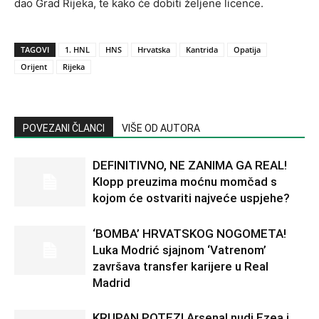
dao Grad Rijeka, te kako će dobiti željene licence.
TAGOVI
1. HNL
HNS
Hrvatska
Kantrida
Opatija
Orijent
Rijeka
POVEZANI ČLANCI
VIŠE OD AUTORA
DEFINITIVNO, NE ZANIMA GA REAL!
Klopp preuzima moćnu momčad s
kojom će ostvariti najveće uspjehe?
‘BOMBA’ HRVATSKOG NOGOMETA!
Luka Modrić sjajnom ‘Vatrenom’
završava transfer karijere u Real
Madrid
KRUPAN POTEZ! Arsenal nudi Ezea i