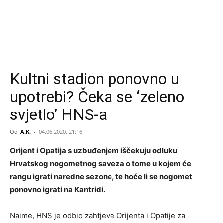
Kultni stadion ponovno u
upotrebi? Čeka se ‘zeleno
svjetlo’ HNS-a
Od
A.K.
-
04.06.2020. 21:16
Orijent i Opatija s uzbuđenjem iščekuju odluku
Hrvatskog nogometnog saveza o tome u kojem će
rangu igrati naredne sezone, te hoće li se nogomet
ponovno igrati na Kantridi.
Naime, HNS je odbio zahtjeve Orijenta i Opatije za