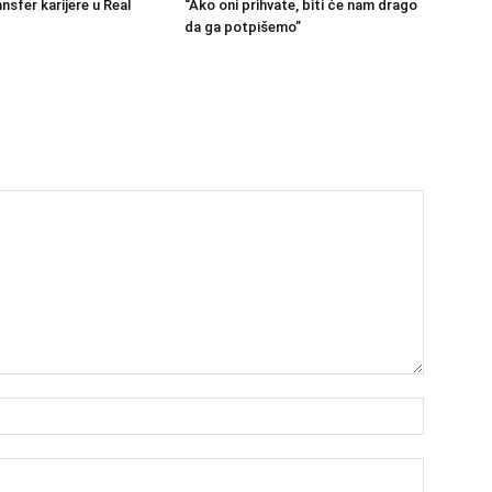
nsfer karijere u Real
“Ako oni prihvate, biti će nam drago
da ga potpišemo”