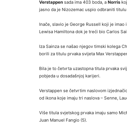
Verstappen
sada ima 403 boda, a
Norris
koj
jasno da je Nizozemac uspio odbraniti titulu 
Inače, slavio je George Russell koji je imao 
Lewisa Hamiltona dok je treći bio Carlos Sai
Iza Sainza se našao njegov timski kolega Ch
borili za titulu prvaka svijeta Max Verstappe
Bila je to četvrta uzastopna titula prvaka sv
pobjeda u dosadašnjoj karijeri.
Verstappen se četvrtim naslovom izjednači
od ikona koje imaju tri naslova – Senne, La
Više titula svjetskog prvaka imaju samo Mic
Juan Manuel Fangio (5).