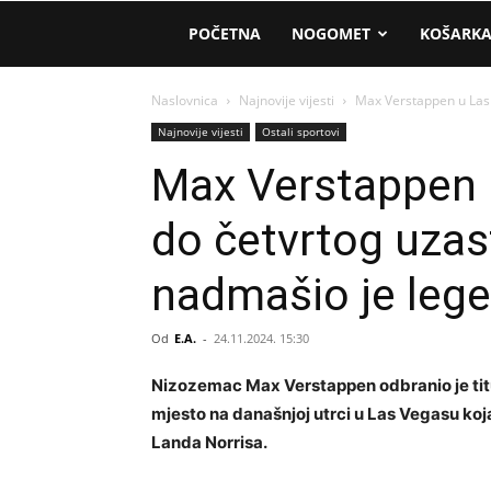
AM
POČETNA
NOGOMET
KOŠARK
Sport
Naslovnica
Najnovije vijesti
Max Verstappen u Las 
Najnovije vijesti
Ostali sportovi
Max Verstappen 
do četvrtog uza
nadmašio je leg
Od
E.A.
-
24.11.2024. 15:30
Nizozemac Max Verstappen odbranio je titul
mjesto na današnjoj utrci u Las Vegasu koj
Landa Norrisa.