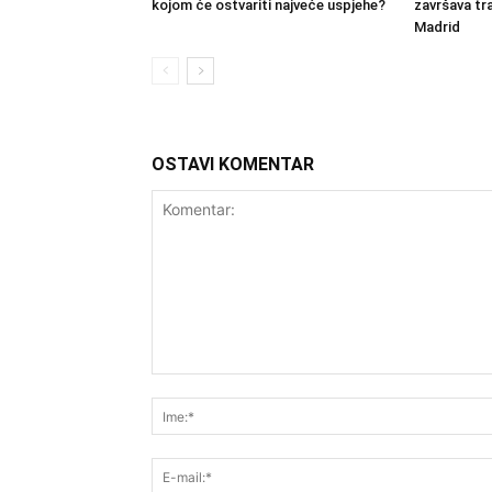
kojom će ostvariti najveće uspjehe?
završava tra
Madrid
OSTAVI KOMENTAR