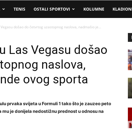
A
TENIS
OSTALI SPORTOVI
KOLUMNE
KLADION
Vegasu došao do četvrtog uzastopnog naslova, nadmašio je...
u Las Vegasu došao
stopnog naslova,
ende ovog sporta
u prvaka svijeta u Formuli 1 tako što je zauzeo peto
a mu je donijela nedostižnu prednost u odnosu na