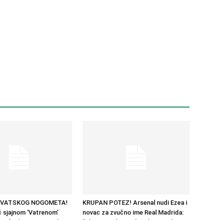
RVATSKOG NOGOMETA!
KRUPAN POTEZ! Arsenal nudi Ezea i
 sjajnom ‘Vatrenom’
novac za zvučno ime Real Madrida: