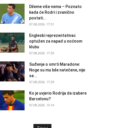
Dileme više nema – Poznato
kada će Rodri i zvanično
postati...
07.08.2026. 17:31
Engleski reprezentativac
optužen za napad u noćnom
klubu
07.08.2026. 17:30
Suđenje o smrti Maradone:
Noge su mu bile natečene, nije
se...
07.08.2026. 17:29
Ko je uvjerio Rodrija da izabere
Barcelonu?
07.08.2026. 15:14