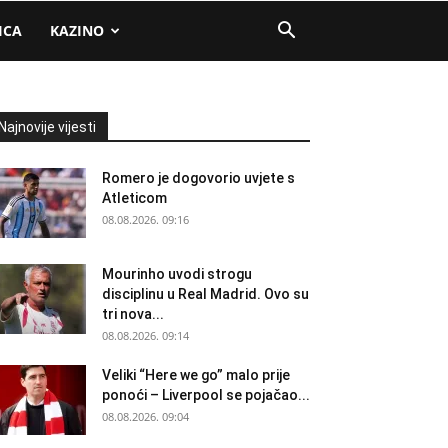
ICA
KAZINO
Najnovije vijesti
Romero je dogovorio uvjete s
Atleticom
08.08.2026. 09:16
Mourinho uvodi strogu
disciplinu u Real Madrid. Ovo su
tri nova...
08.08.2026. 09:14
Veliki “Here we go” malo prije
ponoći – Liverpool se pojačao...
08.08.2026. 09:04