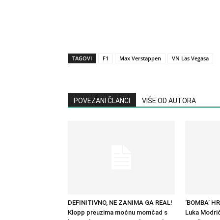
TAGOVI
F1
Max Verstappen
VN Las Vegasa
POVEZANI ČLANCI
VIŠE OD AUTORA
DEFINITIVNO, NE ZANIMA GA REAL!
‘BOMBA’ H
Klopp preuzima moćnu momčad s
Luka Modrić