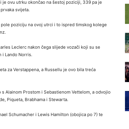
i je ovu utrku okončao na šestoj poziciji, 339 pa je
prvaka svijeta.
i pole poziciju na ovoj utrci i to ispred timskog kolege
nz.
arles Leclerc nakon čega slijede vozači koji su se
n i Lando Norris.
ijeta za Verstappena, a Russellu je ovo bila treća
o s Alainom Prostom i Sebastienom Vettelom, a odvojio
ude, Piqueta, Brabhama i Stewarta.
hael Schumacher i Lewis Hamilton (obojica po 7) te