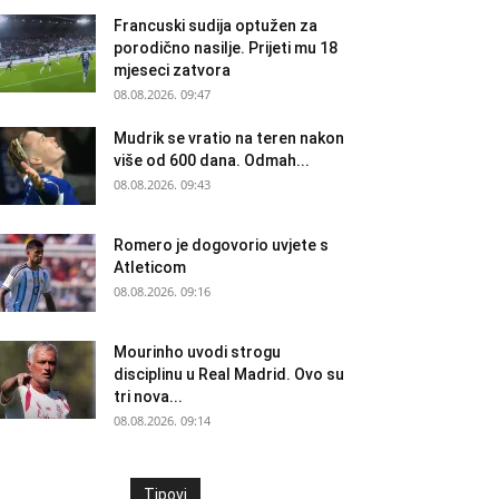
Francuski sudija optužen za
porodično nasilje. Prijeti mu 18
mjeseci zatvora
08.08.2026. 09:47
Mudrik se vratio na teren nakon
više od 600 dana. Odmah...
08.08.2026. 09:43
Romero je dogovorio uvjete s
Atleticom
08.08.2026. 09:16
Mourinho uvodi strogu
disciplinu u Real Madrid. Ovo su
tri nova...
08.08.2026. 09:14
Tipovi