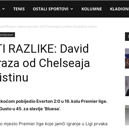
A
TENIS
OSTALI SPORTOVI
KOLUMNE
KLADION
id Moyes nakon poraza od Chelseaja izrekao brutalnu istinu
imljivosti
 RAZLIKE: David
aza od Chelseaja
istinu
koćom pobijedio Everton 2:0 u 16. kolu Premier lige.
usto u 45. za slavlje ‘Bluesa’.
mjesto Premier lige koje jamči igranje u Ligi prvaka