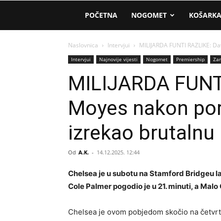
AM
POČETNA
NOGOMET
KOŠARK
Sport
Naslovnica
Intervjui
MILIJARDA FUNTI RAZLIKE: Dav
Intervjui
Najnovije vijesti
Nogomet
Premiership
Zan
MILIJARDA FUNTI
Moyes nakon por
izrekao brutalnu 
Od
A.K.
-
14.12.2025. 12:44
Chelsea je u subotu na Stamford Bridgeu la
Cole Palmer pogodio je u 21. minuti, a Malo G
Chelsea je ovom pobjedom skočio na četvrto 