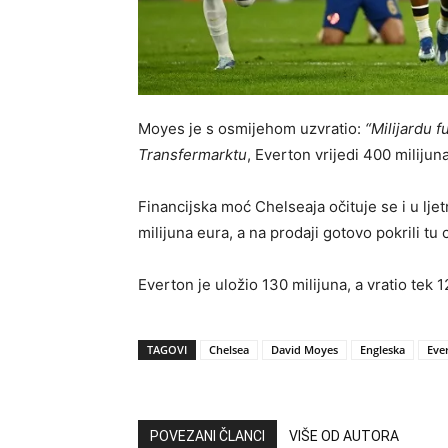
Moyes je s osmijehom uzvratio:
“Milijardu fu
Transfermarktu
, Everton vrijedi 400 milijun
Financijska moć Chelseaja očituje se i u lje
milijuna eura, a na prodaji gotovo pokrili tu 
Everton je uložio 130 milijuna, a vratio tek 12
TAGOVI
Chelsea
David Moyes
Engleska
Eve
POVEZANI ČLANCI
VIŠE OD AUTORA