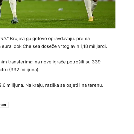
nti.”
Brojevi ga gotovo opravdavaju: prema
a eura, dok Chelsea doseže vrtoglavih 1,18 milijardi.
tnim transferima: na nove igrače potrošili su 339
cifru (332 milijuna).
,6 milijuna. Na kraju, razlika se osjeti i na terenu.
rton