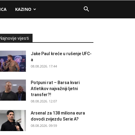
ICA
KAZINO
Najnovije vijesti
Jake Paul kreće u rušenje UFC-
a
08.08.2026. 17:44
Potpuni rat – Barsa kvari
Atletikov najvažniji ljetni
transfer?!
08.08.2026. 12:07
Arsenal za 138 miliona eura
dovodi zvijezdu Serie A?
08.08.2026. 09:59