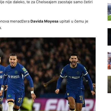
lje nije daleko, te za Chelseajem zaostaje samo četiri
rtonova menadžera
Davida Moyesa
upitali u čemu je
.