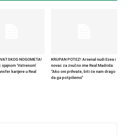
RVATSKOG NOGOMETA!
KRUPAN POTEZ! Arsenal nudi Ezea i
 sjajnom ‘Vatrenom’
novac za zvučno ime Real Madrida:
nsfer karijere u Real
“Ako oni prihvate, biti će nam drago
da ga potpišemo”