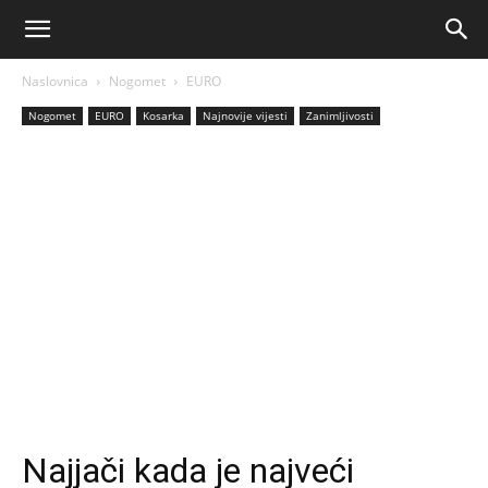
AM
Naslovnica
Nogomet
EURO
Sport
Nogomet
EURO
Kosarka
Najnovije vijesti
Zanimljivosti
Najjači kada je najveći