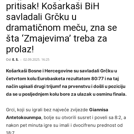
pritisak! Košarkaši BiH
savladali Grčku u
dramatičnom meču, zna se
šta ‘Zmajevima’ treba za
prolaz!
Od
E. S.
-
02.09.2025. 16:25
Košarkaši Bosne i Hercegovine su savladali Grčku u
četvrtom kolu Eurobasketa rezultatom 80:77 i na taj
način upisali drugi trijumf na prvenstvu i došli u poziciju
da se u posljednjem kolu bore za ulazak u osminu finala.
Grci, koji su igrali bez najveće zvijezde
Giannisa
Antetokounmpa
, bolje su otvorili susret i poveli sa 8:2, a
nakon pet minuta igre su imali i dvocifrenu prednost od
18:7.