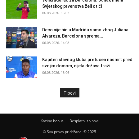
Veliki udarac za Barcelonu: Junak finala
Svjetskog prvenstva želi otići
06.08.2026. 15:03
Deco nije bio u Madridu samo zbog Juliana
Alvareza, Barcelona sprema...
06.08.2026. 14:08
Kapiten slavnog kluba pretučen nasmrt pred
svojim domom, cijela država traži...
06.08.2026. 13:06
Tipovi
Kazino bonus
Besplatni spinovi
© Sva prava pridržana. © 2025