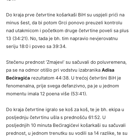
Do kraja prve četvrtine košarkaši BiH su uspjeli prići na
minus šest, da bi potom Grci ponovo preuzeli kontrolu
nad utakmicom i početkom druge četvrtine poveli sa plus
13 (34:21). No, tada je bh. tim napravio nevjerovatnu
seriju 18:0 i poveo sa 39:34.
Stečenu prednost ‘Zmajevi’ su sačuvali do poluvremena,
pa se na odmor otišlo pri vodstvu izabranika
Adisa
Bećiragića
rezultatom 44:38. U trećoj četvrtini BiH je
fenomenalna, prije svega defanzivno, pa je u jednom
momentu imala 12 poena više (53:41).
Do kraja četvrtine igralo se koš za koš, te je bh. ekipa u
posljednju četvrtinu ušla s prednošću 61:52. U
posljednjih 10 minuta Bećiragićevi košarkaši su sačuvali
prednost, u jednom trenutku su vodili sa 14 razlike, te su