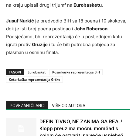
na kraju upisali drugi trijumf na
Eurobasketu
.
Jusuf Nurkić
je predvodio BiH sa 18 poena i 10 skokova,
dok je isti broj poena postigao i
John Roberson
.
Podsjećamo, bh. reprezentacija će u posljednjem kolu
igrati protiv
Gruzije
i tu će biti potrebna pobjeda za
plasman u osminu finala.
TAGOVI
Eurobasket
Košarkaška reprezentacija BiH
Košarkaška reprezentacija Grčke
POVEZANI ČLANCI
VIŠE OD AUTORA
DEFINITIVNO, NE ZANIMA GA REAL!
Klopp preuzima moćnu momčad s
kojom će ostvariti najveće uspjehe?