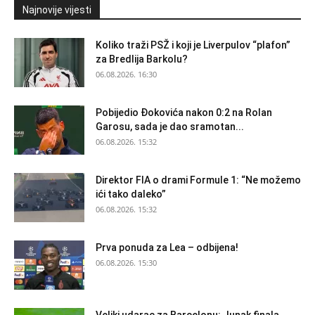
Najnovije vijesti
Koliko traži PSŽ i koji je Liverpulov “plafon”
za Bredlija Barkolu?
06.08.2026. 16:30
Pobijedio Đokovića nakon 0:2 na Rolan
Garosu, sada je dao sramotan...
06.08.2026. 15:32
Direktor FIA o drami Formule 1: “Ne možemo
ići tako daleko”
06.08.2026. 15:32
Prva ponuda za Lea – odbijena!
06.08.2026. 15:30