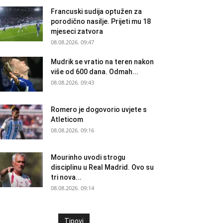
Francuski sudija optužen za
porodično nasilje. Prijeti mu 18
mjeseci zatvora
08.08.2026. 09:47
Mudrik se vratio na teren nakon
više od 600 dana. Odmah...
08.08.2026. 09:43
Romero je dogovorio uvjete s
Atleticom
08.08.2026. 09:16
Mourinho uvodi strogu
disciplinu u Real Madrid. Ovo su
tri nova...
08.08.2026. 09:14
Tipovi