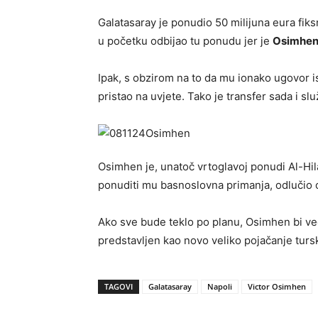
Galatasaray je ponudio 50 milijuna eura fiks
u početku odbijao tu ponudu jer je
Osimhe
Ipak, s obzirom na to da mu ionako ugovor ist
pristao na uvjete. Tako je transfer sada i s
Osimhen je, unatoč vrtoglavoj ponudi Al-Hilal
ponuditi mu basnoslovna primanja, odlučio o
Ako sve bude teklo po planu, Osimhen bi ve
predstavljen kao novo veliko pojačanje turs
TAGOVI
Galatasaray
Napoli
Victor Osimhen