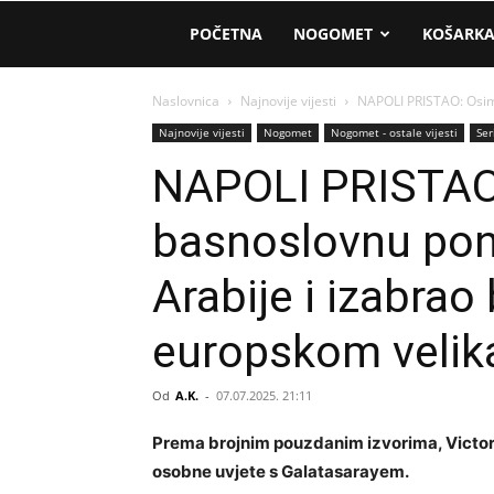
AM
POČETNA
NOGOMET
KOŠARK
Sport
Naslovnica
Najnovije vijesti
NAPOLI PRISTAO: Osimh
Najnovije vijesti
Nogomet
Nogomet - ostale vijesti
Ser
NAPOLI PRISTAO
basnoslovnu pon
Arabije i izabrao
europskom velik
Od
A.K.
-
07.07.2025. 21:11
Prema brojnim pouzdanim izvorima, Victor
osobne uvjete s Galatasarayem.