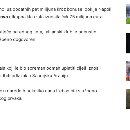
no, uz dodatnih pet milijuna kroz bonuse, dok je Napoli
nova
otkupna klauzula iznosila čak 75 milijuna eura.
ječe narednog ljeta, talijanski klub je popustio i
lužbeno dogovoren.
a koji je bio spreman odmah uplatiti cijeli iznos i
dbiti odlazak u Saudijsku Arabiju.
ć u narednih nekoliko dana trebao biti službeno
kog prvaka.