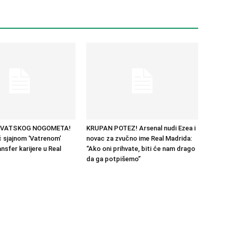
RVATSKOG NOGOMETA!
KRUPAN POTEZ! Arsenal nudi Ezea i
 sjajnom ‘Vatrenom’
novac za zvučno ime Real Madrida:
nsfer karijere u Real
“Ako oni prihvate, biti će nam drago
da ga potpišemo”