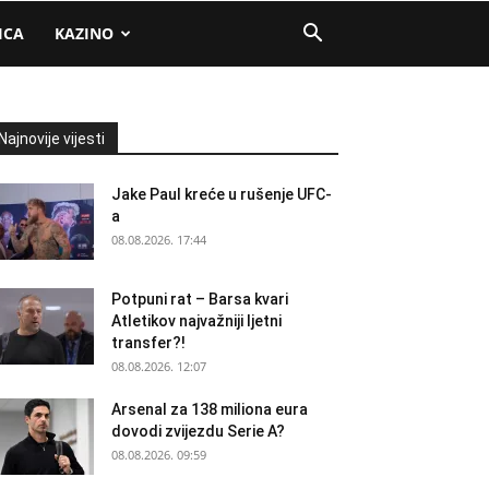
ICA
KAZINO
Najnovije vijesti
Jake Paul kreće u rušenje UFC-
a
08.08.2026. 17:44
Potpuni rat – Barsa kvari
Atletikov najvažniji ljetni
transfer?!
08.08.2026. 12:07
Arsenal za 138 miliona eura
dovodi zvijezdu Serie A?
08.08.2026. 09:59