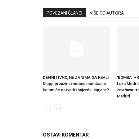
POVEZANI ČLANCI
VIŠE OD AUTORA
DEFINITIVNO, NE ZANIMA GA REAL!
‘BOMBA’ H
Klopp preuzima moćnu momčad s
Luka Modrić
kojom će ostvariti najveće uspjehe?
završava tra
Madrid
OSTAVI KOMENTAR