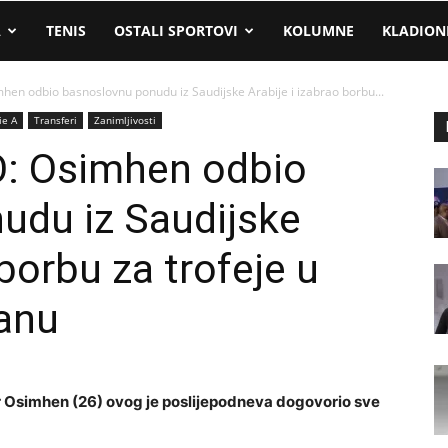
A
TENIS
OSTALI SPORTOVI
KOLUMNE
KLADION
en odbio basnoslovnu ponudu iz Saudijske Arabije i izabrao borbu...
ie A
Transferi
Zanimljivosti
: Osimhen odbio
udu iz Saudijske
 borbu za trofeje u
anu
 Osimhen (26) ovog je poslijepodneva dogovorio sve