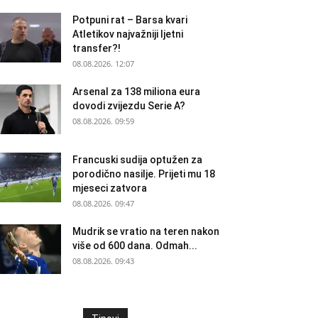
Potpuni rat – Barsa kvari
Atletikov najvažniji ljetni
transfer?!
08.08.2026. 12:07
Arsenal za 138 miliona eura
dovodi zvijezdu Serie A?
08.08.2026. 09:59
Francuski sudija optužen za
porodično nasilje. Prijeti mu 18
mjeseci zatvora
08.08.2026. 09:47
Mudrik se vratio na teren nakon
više od 600 dana. Odmah...
08.08.2026. 09:43