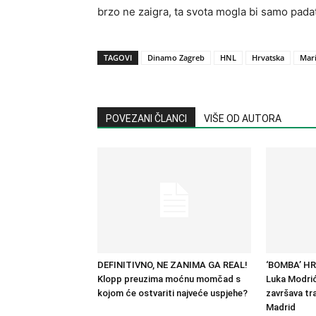
brzo ne zaigra, ta svota mogla bi samo pada
TAGOVI
Dinamo Zagreb
HNL
Hrvatska
Mari
POVEZANI ČLANCI
VIŠE OD AUTORA
DEFINITIVNO, NE ZANIMA GA REAL!
‘BOMBA’ H
Klopp preuzima moćnu momčad s
Luka Modrić
kojom će ostvariti najveće uspjehe?
završava tra
Madrid