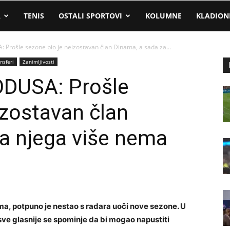
A
TENIS
OSTALI SPORTOVI
KOLUMNE
KLADION
rošle sezone bio je neizostavan član Dinama, a sada za...
nsferi
Zanimljivosti
DUSA: Prošle
izostavan član
a njega više nema
ma, potpuno je nestao s radara uoči nove sezone. U
 sve glasnije se spominje da bi mogao napustiti