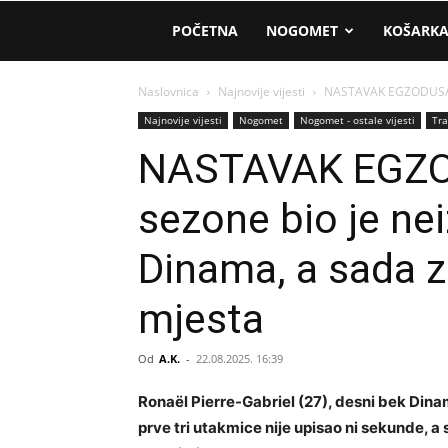
AM
POČETNA
NOGOMET
KOŠARK
Sport
Naslovnica
Najnovije vijesti
NASTAVAK EGZODUSA: P
Najnovije vijesti
Nogomet
Nogomet - ostale vijesti
Tra
NASTAVAK EGZO
sezone bio je ne
Dinama, a sada z
mjesta
Od
A.K.
-
22.08.2025. 16:39
Ronaël Pierre-Gabriel (27), desni bek Dina
prve tri utakmice nije upisao ni sekunde, a