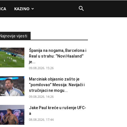
ICA
KAZINO
Najnovije vijesti
Španija na nogama, Barcelona i
Real u strahu: “Novi Haaland”
je...
09.08.2026. 15:26
Marciniak objasnio zašto je
“pomilovao” Messija: Navijači i
stručnjaci ne mogu...
09.08.2026. 14:26
Jake Paul kreće u rušenje UFC-
a
08.08.2026. 17:44