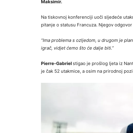
Maksimir.
Na tiskovnoj konferenciji uoči sljedeće uta
pitanje o statusu Francuza. Njegov odgovor bi
“Ima problema s ozljedom, u drugom je planu 
igrač, vidjet ćemo što će dalje biti.”
Pierre-Gabriel
stigao je prošlog ljeta iz N
je čak 52 utakmice, a osim na prirodnoj pozic