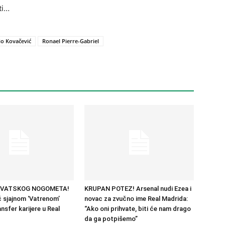
ti…
o Kovačević
Ronael Pierre-Gabriel
RVATSKOG NOGOMETA!
KRUPAN POTEZ! Arsenal nudi Ezea i
 sjajnom ‘Vatrenom’
novac za zvučno ime Real Madrida:
nsfer karijere u Real
“Ako oni prihvate, biti će nam drago
da ga potpišemo”