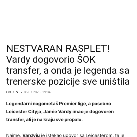
NESTVARAN RASPLET!
Vardy dogovorio ŠOK
transfer, a onda je legenda sa
trenerske pozicije sve uništila
Od
E. S.
-
06.07.2025. 19:04
Legendarni nogometaš Premier lige, a posebno
Leicester Cityja, Jamie Vardy imao je dogovoren
transfer, ali je na kraju sve propalo.
Naime,
Vardyju
je istekao ugovor sa Leicesterom, te je