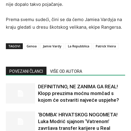
nije dopalo takvo pojačanje.
Prema svemu sudeći, čini se da ćemo Jamiea Vardyja na
kraju gledati u dresu škotskog velikana, ekipe Rangersa.
TAGOVI
Genoa
Jamie Vardy
La Repubblica
Patrick Vieira
POVEZANI ČLANCI
VIŠE OD AUTORA
DEFINITIVNO, NE ZANIMA GA REAL!
Klopp preuzima moćnu momčad s
kojom će ostvariti najveće uspjehe?
‘BOMBA’ HRVATSKOG NOGOMETA!
Luka Modrić sjajnom ‘Vatrenom’
završava transfer karijere u Real