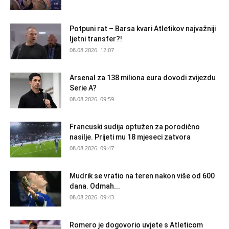
Potpuni rat – Barsa kvari Atletikov najvažniji
ljetni transfer?!
08.08.2026. 12:07
Arsenal za 138 miliona eura dovodi zvijezdu
Serie A?
08.08.2026. 09:59
Francuski sudija optužen za porodično
nasilje. Prijeti mu 18 mjeseci zatvora
08.08.2026. 09:47
Mudrik se vratio na teren nakon više od 600
dana. Odmah...
08.08.2026. 09:43
Romero je dogovorio uvjete s Atleticom