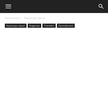
AM
Naslovnica
Najnovije vijesti
Sport
Najnovije vijesti
Nogomet
Transferi
Zanimljivosti