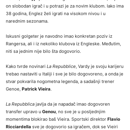
on slobodan igrač i u potrazi je za novim klubom. Iako ima
38 godina, Englez želi igrati na visokom nivou i u
narednim sezonama.
Iskusni golgeter je navodno imao konkretan poziv iz
Rangersa, ali i iz nekoliko klubova iz Engleske. Međutim,
niti sa jednim nije bilo šta dogovorio.
Kako tvrde novinari
La Repubblice
, Vardy je svoju karijeru
trebao nastaviti u Italiji i sve je bilo dogovoreno, a onda je
stvar pokvarila nogometna legenda, a sadašnji trener
Genoe,
Patrick Vieira
.
La Repubblica
javlja da je napadač imao dogovoren
transfer upravo u
Genou
, no sve je u posljednjim
momentima blokirao baš Vieira. Sportski direktor
Flavio
Ricciardella
sve je dogovorio sa igračem, dok se Vieiri