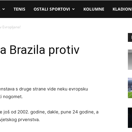
A
TENIS
OSTALI SPORTOVI
KOLUMNE
KLADION
v Evropljana!
 Brazila protiv
venstava s druge strane vide neku evropsku
ti nogomet.
je još od 2002. godine, dakle, pune 24 godine, a
vjetskog prvenstva.