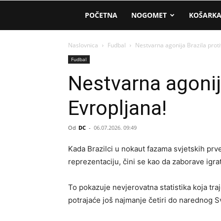
AM
POČETNA
NOGOMET
KOŠARK
Sport
Naslovnica
Fudbal
Nestvarna agonija Brazila proti
Fudbal
Nestvarna agonija
Evropljana!
Od
DC
-
06.07.2026. 09:49
Kada Brazilci u nokaut fazama svjetskih pr
reprezentaciju, čini se kao da zaborave igra
To pokazuje nevjerovatna statistika koja tra
potrajaće još najmanje četiri do narednog S