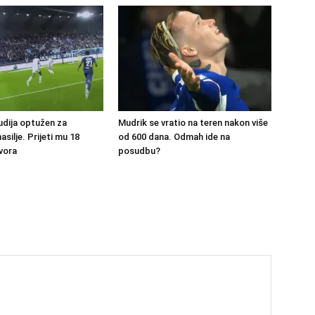
udija optužen za
Mudrik se vratio na teren nakon više
silje. Prijeti mu 18
od 600 dana. Odmah ide na
vora
posudbu?