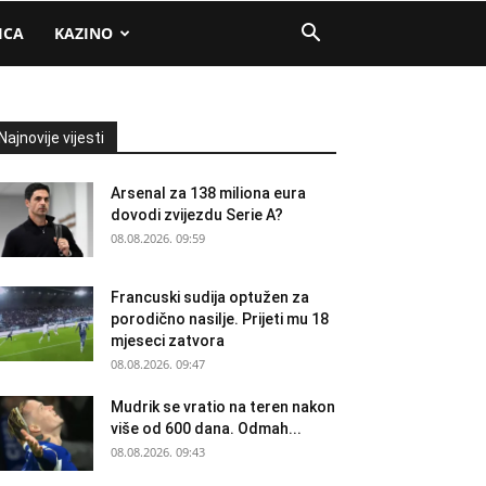
ICA
KAZINO
Najnovije vijesti
Arsenal za 138 miliona eura
dovodi zvijezdu Serie A?
08.08.2026. 09:59
Francuski sudija optužen za
porodično nasilje. Prijeti mu 18
mjeseci zatvora
08.08.2026. 09:47
Mudrik se vratio na teren nakon
više od 600 dana. Odmah...
08.08.2026. 09:43