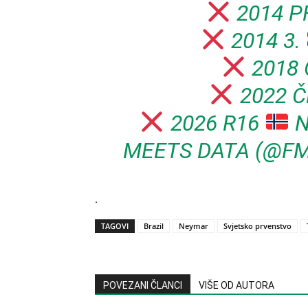
2014 P
2014 3.
2018
2022 
2026 R16
N
MEETS DATA (@F
.
TAGOVI
Brazil
Neymar
Svjetsko prvenstvo
POVEZANI ČLANCI
VIŠE OD AUTORA