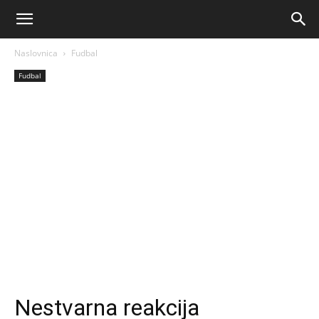
AM
Naslovnica
Fudbal
Sport
Fudbal
Nestvarna reakcija