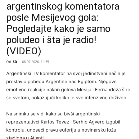
argentinskog komentatora
posle Mesijevog gola:
Pogledajte kako je samo
poludeo i šta je radio!
(VIDEO)
Od
SD
-
08.07.2026. 14:35
Argentinski TV komentator na svoj jedinstveni način je
proslavio pobedu Argentine nad Egiptom. Njegove
emotivne reakcije nakon golova Mesija i Fernandeza šire
se svetom, pokazujući koliko je sve intenzivno doživeo.
Na snimku se vidi kako su bivši argentinski
reprezentativci Karlos Tevez i Serhio Agvero izgubili
kontrolu, unoseći pravu euforiju u novinarsku ložu
stadiona u Atlanti.