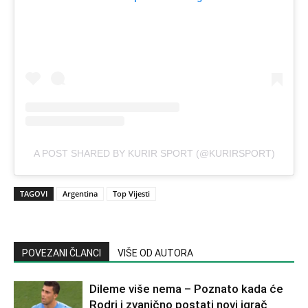
A POST SHARED BY KURIR SPORT (@KURIRSPORT)
TAGOVI
Argentina
Top Vijesti
POVEZANI ČLANCI
VIŠE OD AUTORA
Dileme više nema – Poznato kada će
Rodri i zvanično postati novi igrač