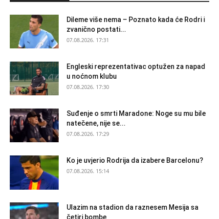
Dileme više nema – Poznato kada će Rodri i
zvanično postati...
07.08.2026. 17:31
Engleski reprezentativac optužen za napad
u noćnom klubu
07.08.2026. 17:30
Suđenje o smrti Maradone: Noge su mu bile
natečene, nije se...
07.08.2026. 17:29
Ko je uvjerio Rodrija da izabere Barcelonu?
07.08.2026. 15:14
Ulazim na stadion da raznesem Mesija sa
četiri bombe