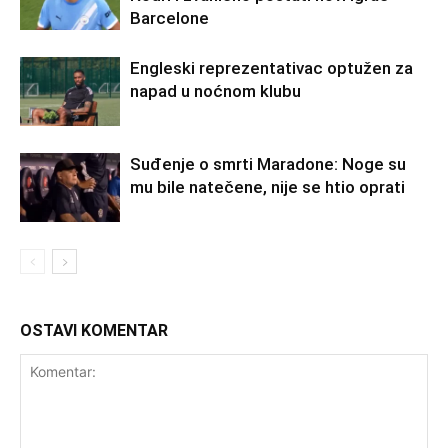
Barcelone
Engleski reprezentativac optužen za
napad u noćnom klubu
Suđenje o smrti Maradone: Noge su
mu bile natečene, nije se htio oprati
OSTAVI KOMENTAR