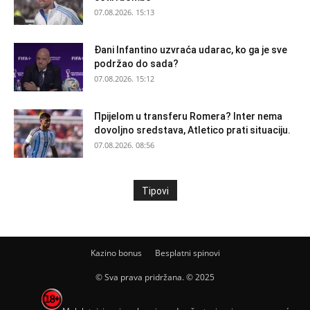
07.08.2026. 15:13
Đani Infantino uzvraća udarac, ko ga je sve
podržao do sada?
07.08.2026. 15:12
Прijelom u transferu Romera? Inter nema
dovoljno sredstava, Atletico prati situaciju.
07.08.2026. 08:56
Tipovi
Kazino bonus
Besplatni spinovi
© Sva prava pridržana. © 2025