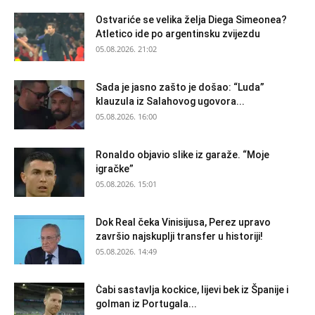
Ostvariće se velika želja Diega Simeonea?
Atletico ide po argentinsku zvijezdu
05.08.2026. 21:02
Sada je jasno zašto je došao: “Luda”
klauzula iz Salahovog ugovora...
05.08.2026. 16:00
Ronaldo objavio slike iz garaže. “Moje
igračke”
05.08.2026. 15:01
Dok Real čeka Vinisijusa, Perez upravo
završio najskuplji transfer u historiji!
05.08.2026. 14:49
Ċabi sastavlja kockice, lijevi bek iz Španije i
golman iz Portugala...