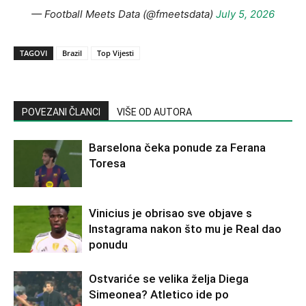
— Football Meets Data (@fmeetsdata)
July 5, 2026
TAGOVI
Brazil
Top Vijesti
POVEZANI ČLANCI
VIŠE OD AUTORA
Barselona čeka ponude za Ferana
Toresa
Vinicius je obrisao sve objave s
Instagrama nakon što mu je Real dao
ponudu
Ostvariće se velika želja Diega
Simeonea? Atletico ide po