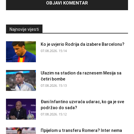
Najnovije vijesti
Ko je uvjerio Rodrija da izabere Barcelonu?
07.08.2026. 15:14
Ulazim na stadion da raznesem Mesija sa
četiri bombe
07.08.2026. 15:13
Đani Infantino uzvraća udarac, ko ga je sve
podržao do sada?
07.08.2026. 15:12
Прijelom u transferu Romera? Inter nema