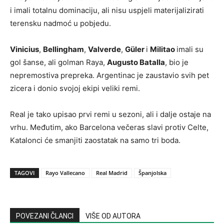
i imali totalnu dominaciju, ali nisu uspjeli materijalizirati
terensku nadmoć u pobjedu.
Vinicius
,
Bellingham
,
Valverde
,
Güler
i
Militao
imali su
gol šanse, ali golman Raya,
Augusto Batalla
, bio je
nepremostiva prepreka. Argentinac je zaustavio svih pet
zicera i donio svojoj ekipi veliki remi.
Real je tako upisao prvi remi u sezoni, ali i dalje ostaje na
vrhu. Međutim, ako Barcelona večeras slavi protiv Celte,
Katalonci će smanjiti zaostatak na samo tri boda.
TAGOVI
Rayo Vallecano
Real Madrid
Španjolska
POVEZANI ČLANCI
VIŠE OD AUTORA