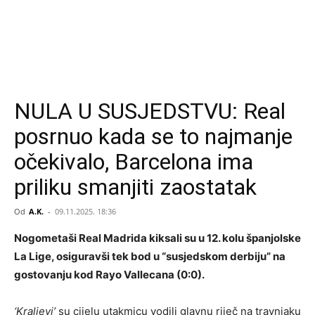
NULA U SUSJEDSTVU: Real
posrnuo kada se to najmanje
očekivalo, Barcelona ima
priliku smanjiti zaostatak
Od
A.K.
-
09.11.2025. 18:36
Nogometaši Real Madrida kiksali su u 12. kolu španjolske
La Lige, osiguravši tek bod u “susjedskom derbiju” na
gostovanju kod Rayo Vallecana (0:0).
‘Kraljevi’
su cijelu utakmicu vodili glavnu riječ na travnjaku