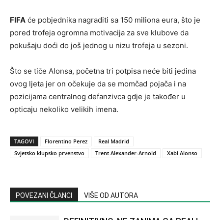
FIFA
će pobjednika nagraditi sa 150 miliona eura, što je
pored trofeja ogromna motivacija za sve klubove da
pokušaju doći do još jednog u nizu trofeja u sezoni.
Što se tiče Alonsa, početna tri potpisa neće biti jedina
ovog ljeta jer on očekuje da se momčad pojača i na
pozicijama centralnog defanzivca gdje je također u
opticaju nekoliko velikih imena.
TAGOVI
Florentino Perez
Real Madrid
Svjetsko klupsko prvenstvo
Trent Alexander-Arnold
Xabi Alonso
POVEZANI ČLANCI
VIŠE OD AUTORA