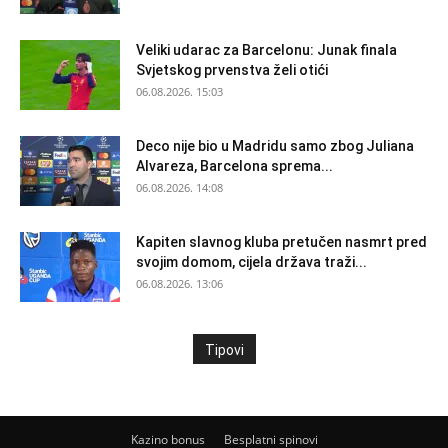
Veliki udarac za Barcelonu: Junak finala
Svjetskog prvenstva želi otići
06.08.2026. 15:03
Deco nije bio u Madridu samo zbog Juliana
Alvareza, Barcelona sprema...
06.08.2026. 14:08
Kapiten slavnog kluba pretučen nasmrt pred
svojim domom, cijela država traži...
06.08.2026. 13:06
Tipovi
Kazino bonus
Besplatni spinovi