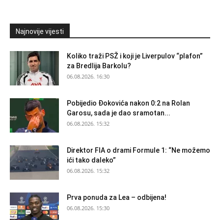
Najnovije vijesti
Koliko traži PSŽ i koji je Liverpulov “plafon”
za Bredlija Barkolu?
06.08.2026. 16:30
Pobijedio Đokovića nakon 0:2 na Rolan
Garosu, sada je dao sramotan...
06.08.2026. 15:32
Direktor FIA o drami Formule 1: “Ne možemo
ići tako daleko”
06.08.2026. 15:32
Prva ponuda za Lea – odbijena!
06.08.2026. 15:30