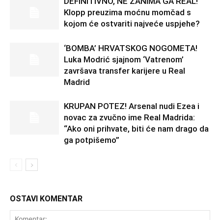
DEFINITIVNO, NE ZANIMA GA REAL!
Klopp preuzima moćnu momčad s
kojom će ostvariti najveće uspjehe?
‘BOMBA’ HRVATSKOG NOGOMETA!
Luka Modrić sjajnom ‘Vatrenom’
završava transfer karijere u Real
Madrid
KRUPAN POTEZ! Arsenal nudi Ezea i
novac za zvučno ime Real Madrida:
“Ako oni prihvate, biti će nam drago da
ga potpišemo”
OSTAVI KOMENTAR