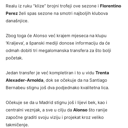
Realu iz ruku “klize” brojni trofeji ove sezone i
Florentino
Perez
želi spas sezone na smotri najboljih klubova
današnjice.
Zbog toga će Alonso već krajem mjeseca na klupu
‘Kraljeva’, a španski mediji donose informaciju da će
odmah dobiti tri megalomanska transfera za što bolji
početak.
Jedan transfer je već kompletiran i to u vidu
Trenta
Alexader-Arnolda
, dok se očekuje da na Santiago
Bernabeu stignu još dva podjednako kvalitetna lica.
Očekuje se da u Madrid stignu još i lijevi bek, kao i
centralni veznjak, a sve u cilju da
Alonso
što ranije
započne graditi svoju viziju i projekat kroz veliko
takmičenje.