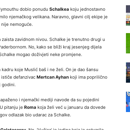
Plymouthu dobio ponudu
Schalkea
koju jednostavno
milo njemačkog velikana. Naravno, glavni cilj ekipe je
e nije nemoguće.
a zaista zavidnom nivou. Schalke je trenutno drugi u
aderbornom. No, kako se bliži kraj jesenjeg dijela
bi Schalke mogao doživjeti neke promjene.
adru koje Muslić baš i ne želi. On je dao šansu
 ističe defanzivac
Mertcan Ayhan
koji ima poprilično
 godini.
zapaženo i njemački mediji navode da su pojedini
 U pitanju je
Roma
koja želi već u januaru da dovede
gov odlazak bio udarac za Schalke.
i
Galatasaray
. No,
‘Vučica
‘ je jedina koja je ostvarila