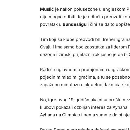
Muslić
je nakon polusezone u engleskom 
nije mogao odbiti, te je odlučio preuzeti kor
povratak u
Bundesligu
i čini se da to uopšt
Tim koji sa klupe predvodi bh. trener igra n
Cvajti i ima samo bod zaostatka za liderom P
sezone i zimski prijelazni rok jasno je da 
Radi se uglavnom o promjenama u igračkom k
pojedinim mladim igračima, a tu se posebno
zapaženu minutažu u aktuelnoj takmičarskoj
No, igre ovog 19-godišnjaka nisu prošle ne
klubovi pokazali ozbiljan interes za Ayhana.
Ayhana na Olimpico i nema sumnje da bi nje
Pored Rome ovog mladog defanzivca prati 