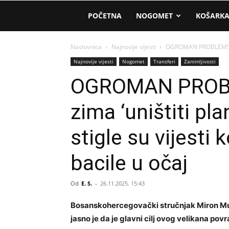
AM
POČETNA
NOGOMET
KOŠARK
Sport
Naslovnica
Najnovije vijesti
OGROMAN PROBLEM! Musl
Najnovije vijesti
Nogomet
Transferi
Zanimljivosti
OGROMAN PROBLE
zima ‘uništiti pl
stigle su vijesti 
bacile u očaj
Od
E. S.
-
26.11.2025. 15:43
Bosanskohercegovački stručnjak Miron Musl
jasno je da je glavni cilj ovog velikana pov