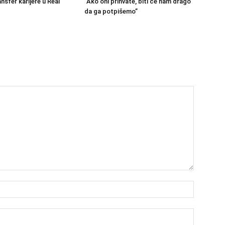
nsfer karijere u Real
“Ako oni prihvate, biti će nam drago
da ga potpišemo”