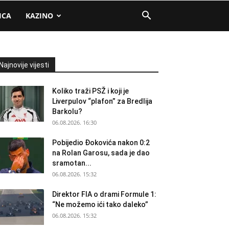
ICA
KAZINO
Najnovije vijesti
Koliko traži PSŽ i koji je
Liverpulov “plafon” za Bredlija
Barkolu?
06.08.2026. 16:30
Pobijedio Đokovića nakon 0:2
na Rolan Garosu, sada je dao
sramotan...
06.08.2026. 15:32
Direktor FIA o drami Formule 1:
“Ne možemo ići tako daleko”
06.08.2026. 15:32