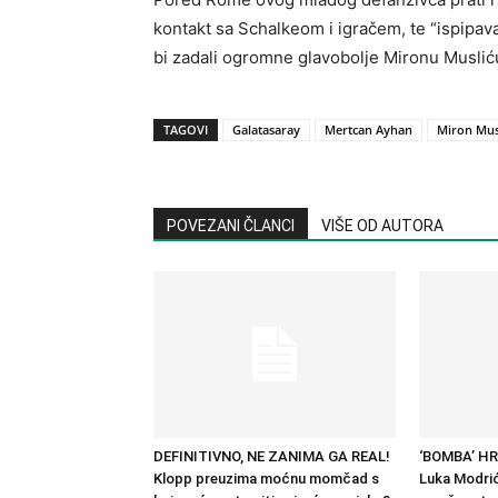
kontakt sa Schalkeom i igračem, te “ispipava
bi zadali ogromne glavobolje Mironu Muslić
TAGOVI
Galatasaray
Mertcan Ayhan
Miron Mus
POVEZANI ČLANCI
VIŠE OD AUTORA
DEFINITIVNO, NE ZANIMA GA REAL!
‘BOMBA’ H
Klopp preuzima moćnu momčad s
Luka Modrić