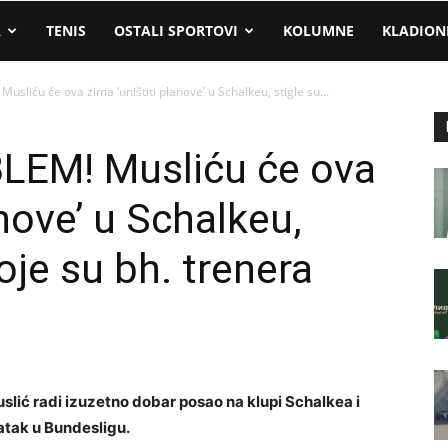
A
TENIS
OSTALI SPORTOVI
KOLUMNE
KLADION
iću će ova zima ‘uništiti planove’ u Schalkeu, stigle su...
M! Musliću će ova
anove’ u Schalkeu,
koje su bh. trenera
ić radi izuzetno dobar posao na klupi Schalkea i
ratak u Bundesligu.