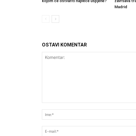
kojom će ostvariti najveće uspjehe?
završava tra
Madrid
OSTAVI KOMENTAR