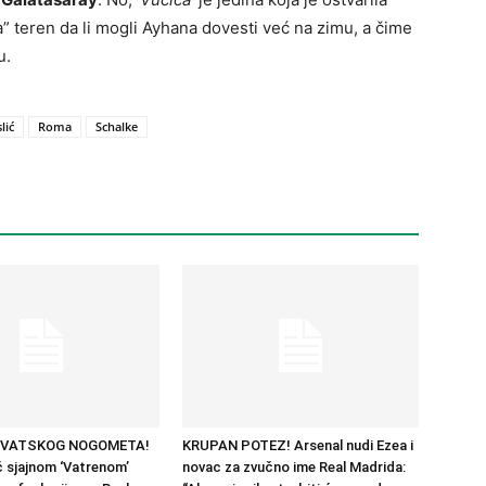
” teren da li mogli Ayhana dovesti već na zimu, a čime
u.
lić
Roma
Schalke
RVATSKOG NOGOMETA!
KRUPAN POTEZ! Arsenal nudi Ezea i
 sjajnom ‘Vatrenom’
novac za zvučno ime Real Madrida: