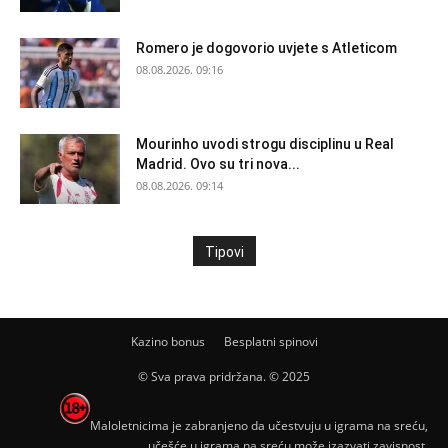
Romero je dogovorio uvjete s Atleticom
08.08.2026. 09:16
Mourinho uvodi strogu disciplinu u Real
Madrid. Ovo su tri nova...
08.08.2026. 09:14
Tipovi
Kazino bonus
Besplatni spinovi
© Sva prava pridržana. © 2025
Maloletnicima je zabranjeno da učestvuju u igrama na sreću,
učešće u igrama na sreću može izazvati zavisnost.