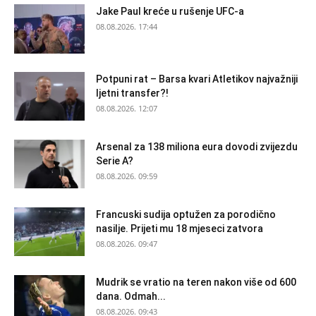
Jake Paul kreće u rušenje UFC-a
08.08.2026. 17:44
Potpuni rat – Barsa kvari Atletikov najvažniji
ljetni transfer?!
08.08.2026. 12:07
Arsenal za 138 miliona eura dovodi zvijezdu
Serie A?
08.08.2026. 09:59
Francuski sudija optužen za porodično
nasilje. Prijeti mu 18 mjeseci zatvora
08.08.2026. 09:47
Mudrik se vratio na teren nakon više od 600
dana. Odmah...
08.08.2026. 09:43