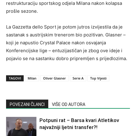
restrukturaciju sportskog odjela Milana nakon kolapsa
prošle sezone.
La Gazzetta dello Sport je potom jutros izvijestila da je
sastanak s austrijskim trenerom bio pozitivan. Glasner –
koji je napustio Crystal Palace nakon osvajanja
Konferencijske lige – entuzijastičan je zbog ove ideje i
pojavio se na sastanku dobro pripremljen s prijedlozima.
TAGOVI
Milan
Oliver Glasner
Serie A
Top Vijesti
POVEZANI ČLANCI
VIŠE OD AUTORA
Potpuni rat – Barsa kvari Atletikov
najvažniji ljetni transfer?!