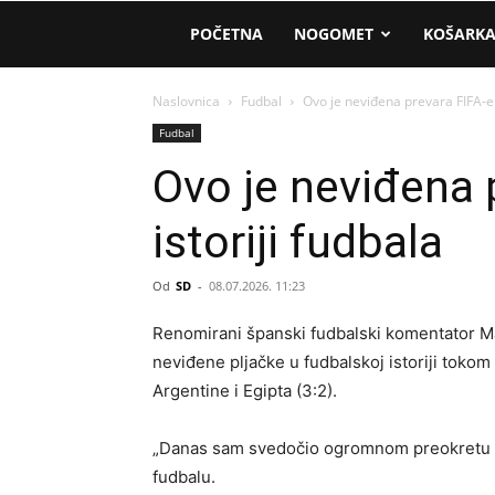
AM
POČETNA
NOGOMET
KOŠARK
Sport
Naslovnica
Fudbal
Ovo je neviđena prevara FIFA-e u
Fudbal
Ovo je neviđena 
istoriji fudbala
Od
SD
-
08.07.2026. 11:23
Renomirani španski fudbalski komentator Ma
neviđene pljačke u fudbalskoj istoriji tok
Argentine i Egipta (3:2).
„Danas sam svedočio ogromnom preokretu A
fudbalu.