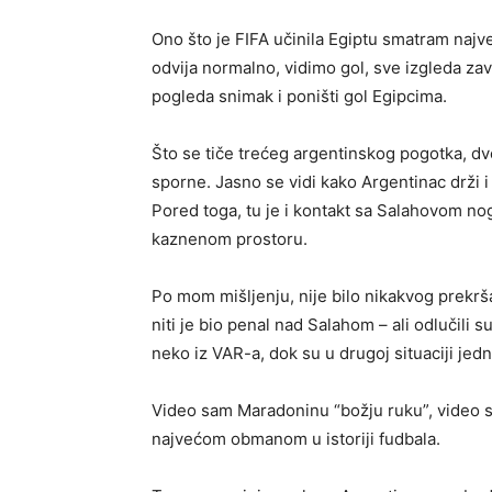
Ono što je FIFA učinila Egiptu smatram naj
odvija normalno, vidimo gol, sve izgleda za
pogleda snimak i poništi gol Egipcima.
Što se tiče trećeg argentinskog pogotka, d
sporne. Jasno se vidi kako Argentinac drži 
Pored toga, tu je i kontakt sa Salahovom nog
kaznenom prostoru.
Po mom mišljenju, nije bilo nikakvog prekrš
niti je bio penal nad Salahom – ali odlučili s
neko iz VAR-a, dok su u drugoj situaciji jed
Video sam Maradoninu “božju ruku”, video sa
najvećom obmanom u istoriji fudbala.