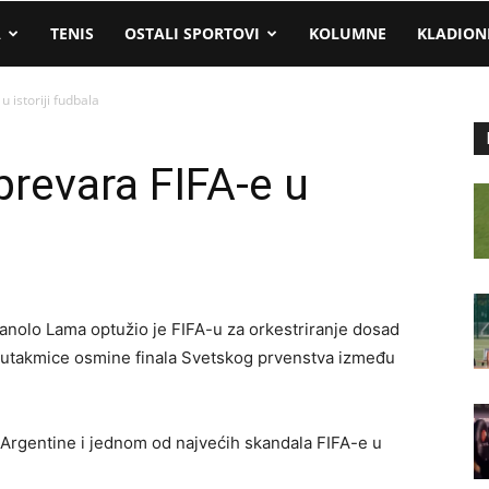
A
TENIS
OSTALI SPORTOVI
KOLUMNE
KLADION
 istoriji fudbala
prevara FIFA-e u
nolo Lama optužio je FIFA-u za orkestriranje dosad
om utakmice osmine finala Svetskog prvenstva između
rgentine i jednom od najvećih skandala FIFA-e u