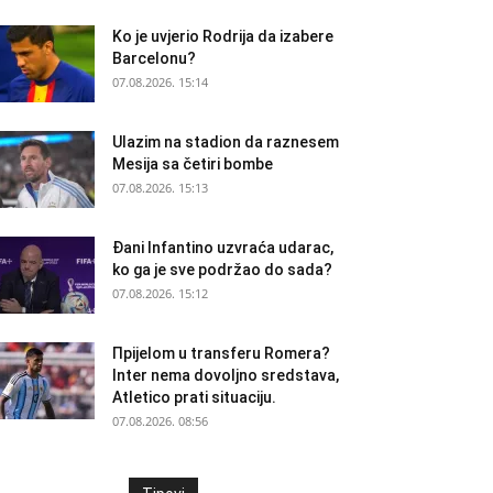
Ko je uvjerio Rodrija da izabere
Barcelonu?
07.08.2026. 15:14
Ulazim na stadion da raznesem
Mesija sa četiri bombe
07.08.2026. 15:13
Đani Infantino uzvraća udarac,
ko ga je sve podržao do sada?
07.08.2026. 15:12
Прijelom u transferu Romera?
Inter nema dovoljno sredstava,
Atletico prati situaciju.
07.08.2026. 08:56