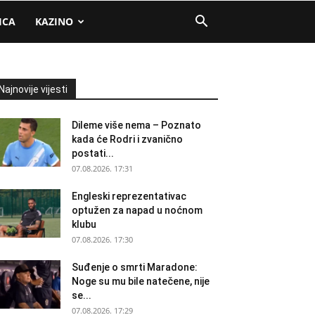
ICA
KAZINO
Najnovije vijesti
Dileme više nema – Poznato
kada će Rodri i zvanično
postati...
07.08.2026. 17:31
Engleski reprezentativac
optužen za napad u noćnom
klubu
07.08.2026. 17:30
Suđenje o smrti Maradone:
Noge su mu bile natečene, nije
se...
07.08.2026. 17:29