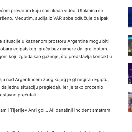
većom prevarom koju sam ikada video. Utakmica se
vršeno. Međutim, sudija iz VAR sobe odlučuje da ipak
ve situacije u kaznenom prostoru Argentine mogu biti
i obara egipatskog igrača bez namere da igra loptom.
om koji izgleda kao gaženje, što predstavlja kontakt u
aja nad Argentincem zbog kojeg je gl negiran Egiptu,
u da jednu situaciju pregledaju jer je tako procenio
nostavno prećutali.
m i Tijerijev Anri gol… Ali današnji incident smatram