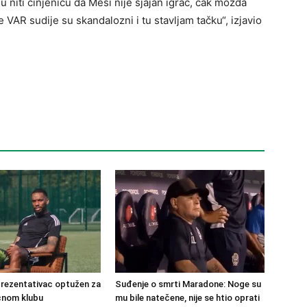
niti činjenicu da Mesi nije sjajan igrač, čak možda
e VAR sudije su skandalozni i tu stavljam tačku“, izjavio
prezentativac optužen za
Suđenje o smrti Maradone: Noge su
ćnom klubu
mu bile natečene, nije se htio oprati