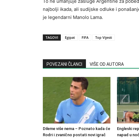
To ne umanjuje zasluge Argentine za pobedu 
najbolji ikada, ali sudijske odluke i ponašanj
je legendarni Manolo Lama.
TAGOVI
Egipat
FIFA
Top Vijesti
POVEZANI ČLANCI
VIŠE OD AUTORA
Dileme više nema – Poznato kada će
Engleski re
Rodri i zvanično postati novi igrač
napad u no