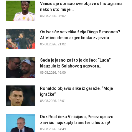
Vinicius je obrisao sve objave s Instagrama
nakon što mu je...
06.08.2026. 08:02
Ostvariće se velika želja Diega Simeonea?
Atletico ide po argentinsku zvijezdu
05.08.2026. 21:02
Sada je jasno zašto je došao: “Luda”
klauzula iz Salahovog ugovora...
05.08.2026. 16:00
Ronaldo objavio slike iz garaže. “Moje
igračke”
05.08.2026. 15:01
Dok Real čeka Vinisijusa, Perez upravo
završio najskuplji transfer u historiji!
05.08.2026. 14:49