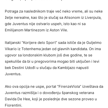
Potraga za naslednikom traje već neko vreme, ali su neke
želje nerealne, kao što je slučaj sa Alisonom iz Liverpula,
gde Juventus nije ostvario uspeh, isto kao ni sa
Emilijanom Martinezom iz Aston Vile.
Italijanski “Korijere delo Sport” sada ističe da je Guljelmo
Vikario iz Totenhema jedan od glavnih kandidata. On ima
ugovor sa londonskim klubom još dve godine, te se
spekuliše da bi u pregovorima mogao biti uključen i levi
bek Destini Udođi u slučaju da Kambijazo napusti
Juventus.
Ako ova opcija ne uspe, portal “FirenzeViola” izveštava da
Juventus razmišlja i o dovođenju španskog veterana
Davida De Hee, koji je poslednje dve sezone proveo u
Fiorentini.