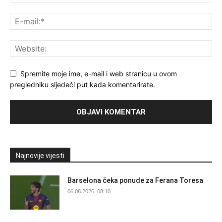
Spremite moje ime, e-mail i web stranicu u ovom
pregledniku sljedeći put kada komentarirate.
Najnovije vijesti
Barselona čeka ponude za Ferana Toresa
06.08.2026. 08:10