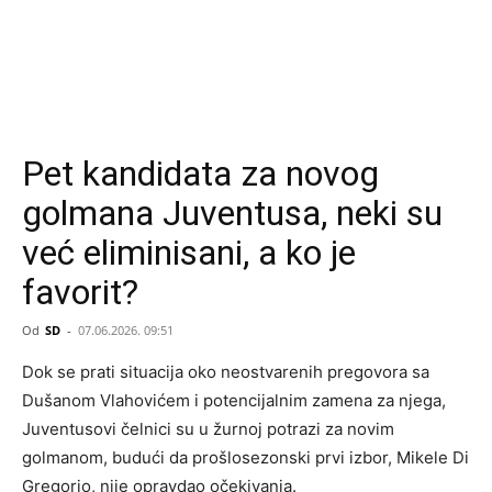
Pet kandidata za novog
golmana Juventusa, neki su
već eliminisani, a ko je
favorit?
Od
SD
-
07.06.2026. 09:51
Dok se prati situacija oko neostvarenih pregovora sa
Dušanom Vlahovićem i potencijalnim zamena za njega,
Juventusovi čelnici su u žurnoj potrazi za novim
golmanom, budući da prošlosezonski prvi izbor, Mikele Di
Gregorio, nije opravdao očekivanja.