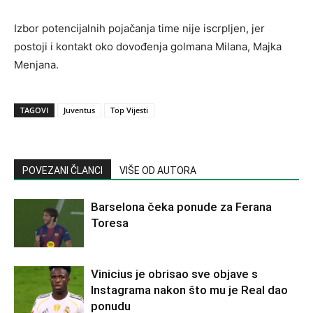
Izbor potencijalnih pojačanja time nije iscrpljen, jer
postoji i kontakt oko dovođenja golmana Milana, Majka
Menjana.
TAGOVI
Juventus
Top Vijesti
POVEZANI ČLANCI
VIŠE OD AUTORA
Barselona čeka ponude za Ferana
Toresa
Vinicius je obrisao sve objave s
Instagrama nakon što mu je Real dao
ponudu