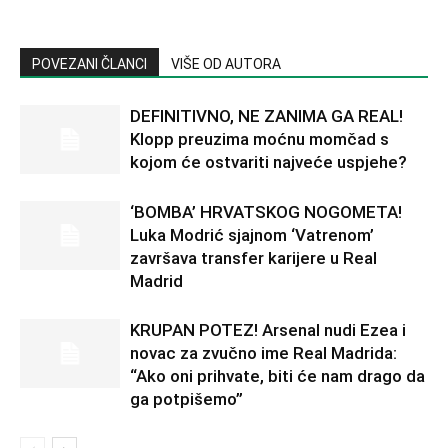
POVEZANI ČLANCI
VIŠE OD AUTORA
DEFINITIVNO, NE ZANIMA GA REAL!
Klopp preuzima moćnu momčad s
kojom će ostvariti najveće uspjehe?
‘BOMBA’ HRVATSKOG NOGOMETA!
Luka Modrić sjajnom ‘Vatrenom’
završava transfer karijere u Real
Madrid
KRUPAN POTEZ! Arsenal nudi Ezea i
novac za zvučno ime Real Madrida:
“Ako oni prihvate, biti će nam drago da
ga potpišemo”