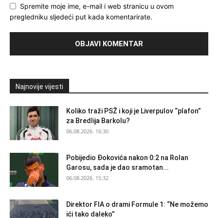
Spremite moje ime, e-mail i web stranicu u ovom
pregledniku sljedeći put kada komentarirate.
Najnovije vijesti
Koliko traži PSŽ i koji je Liverpulov “plafon”
za Bredlija Barkolu?
06.08.2026. 16:30
Pobijedio Đokovića nakon 0:2 na Rolan
Garosu, sada je dao sramotan...
06.08.2026. 15:32
Direktor FIA o drami Formule 1: “Ne možemo
ići tako daleko”