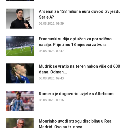
Arsenal za 138 miliona eura dovodi zvijezdu
Serie A?
08.08.2026. 09:59
Francuski sudija optužen za porodično
nasilje. Prijeti mu 18 mjeseci zatvora
08.08.2026. 09:47
Mudrik se vratio na teren nakon više od 600
dana. Odmah...
08.08.2026. 09:43
Romero je dogovorio uvjete s Atleticom
08.08.2026. 09:16
Mourinho uvodi strogu disciplinu u Real
Madrid. Ovo su tri nova...