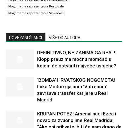
Nogometna reprezentacija Portugala
Nogometna reprezentacija Slovačke
POVEZANI ČLANCI
VIŠE OD AUTORA
DEFINITIVNO, NE ZANIMA GA REAL!
Klopp preuzima moćnu momčad s
kojom će ostvariti najveće uspjehe?
‘BOMBA’ HRVATSKOG NOGOMETA!
Luka Modrić sjajnom ‘Vatrenom’
završava transfer karijere u Real
Madrid
KRUPAN POTEZ! Arsenal nudi Ezea i
novac za zvučno ime Real Madrida:
“Ako oni prihvate, biti će nam drago da