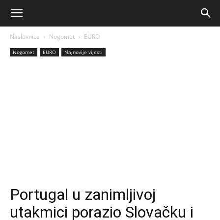
AM
Naslovnica
Nogomet
EURO
Sport
Nogomet
EURO
Najnovije vijesti
Portugal u zanimljivoj
utakmici porazio Slovačku i