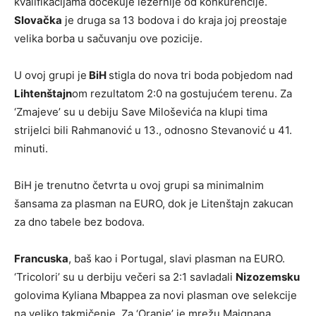
kvalifikacijama dočekuje ležernije od konkurencije.
Slovačka
je druga sa 13 bodova i do kraja joj preostaje
velika borba u sačuvanju ove pozicije.
U ovoj grupi je
BiH
stigla do nova tri boda pobjedom nad
Lihtenštajn
om rezultatom 2:0 na gostujućem terenu. Za
‘Zmajeve’ su u debiju Save Miloševića na klupi tima
strijelci bili Rahmanović u 13., odnosno Stevanović u 41.
minuti.
BiH je trenutno četvrta u ovoj grupi sa minimalnim
šansama za plasman na EURO, dok je Litenštajn zakucan
za dno tabele bez bodova.
Francuska
, baš kao i Portugal, slavi plasman na EURO.
‘Tricolori’ su u derbiju večeri sa 2:1 savladali
Nizozemsku
golovima Kyliana Mbappea za novi plasman ove selekcije
na veliko takmičenje. Za ‘Oranje’ je mrežu Maignana