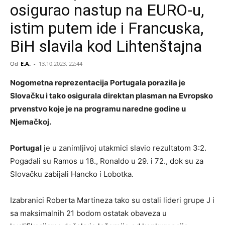
osigurao nastup na EURO-u,
istim putem ide i Francuska,
BiH slavila kod Lihtenštajna
Od
E.A.
-
13.10.2023. 22:44
Nogometna reprezentacija Portugala porazila je
Slovačku i tako osigurala direktan plasman na Evropsko
prvenstvo koje je na programu naredne godine u
Njemačkoj.
Portugal
je u zanimljivoj utakmici slavio rezultatom 3:2.
Pogađali su Ramos u 18., Ronaldo u 29. i 72., dok su za
Slovačku zabijali Hancko i Lobotka.
Izabranici Roberta Martineza tako su ostali lideri grupe J i
sa maksimalnih 21 bodom ostatak obaveza u