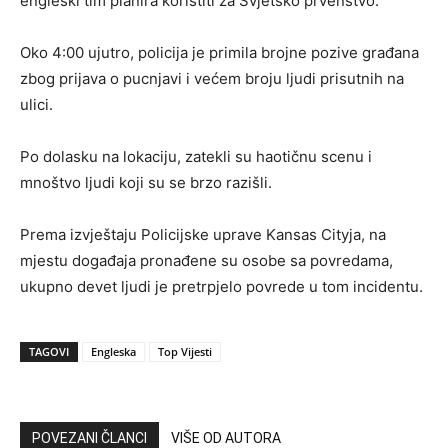
engleski tim planira koristiti za Svjetsko prvenstvo.
Oko 4:00 ujutro, policija je primila brojne pozive građana
zbog prijava o pucnjavi i većem broju ljudi prisutnih na
ulici.
Po dolasku na lokaciju, zatekli su haotičnu scenu i
mnoštvo ljudi koji su se brzo razišli.
Prema izvještaju Policijske uprave Kansas Cityja, na
mjestu događaja pronađene su osobe sa povredama,
ukupno devet ljudi je pretrpjelo povrede u tom incidentu.
TAGOVI
Engleska
Top Vijesti
POVEZANI ČLANCI
VIŠE OD AUTORA