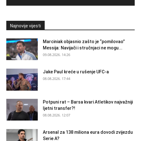
Najnovije vijesti
Marciniak objasnio zašto je “pomilovao”
Messija: Navijači i stručnjaci ne mogu...
09.08.2026. 14:26
Jake Paul kreće u rušenje UFC-a
08.08.2026. 17:44
Potpuni rat – Barsa kvari Atletikov najvažniji
ljetni transfer?!
08.08.2026. 12:07
Arsenal za 138 miliona eura dovodi zvijezdu
Serie A?