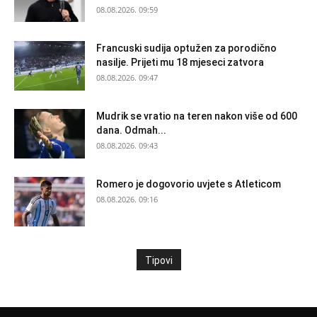
08.08.2026. 09:59
Francuski sudija optužen za porodično
nasilje. Prijeti mu 18 mjeseci zatvora
08.08.2026. 09:47
Mudrik se vratio na teren nakon više od 600
dana. Odmah...
08.08.2026. 09:43
Romero je dogovorio uvjete s Atleticom
08.08.2026. 09:16
Tipovi