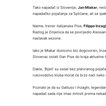
Tako napadač iz Slovenije,
Jan Mlakar
, neć
napadačko pojačanje za Splićane, ali se ipak
Naime, trener italijanske Pise,
Filippo Inzag
Razlog je činjenica da se povrijedio Alessa
nastavak sezone.
Iako je Mlakar doslovno bio dogovoren, Inzag
Slovenac ostati član Pise do kraja aktuelne
Dakle,
‘Bijeli’
su ostali bez planiranog pojač
rukovodstvo kluba morat će brzo naći neko 
Poznato je da su Gattuso i Inzaghi, legendarn
napadač sada nije imao milosti prema nekad