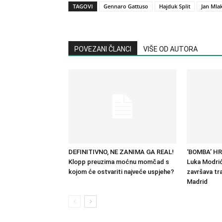
TAGOVI
Gennaro Gattuso
Hajduk Split
Jan Mla
POVEZANI ČLANCI
VIŠE OD AUTORA
DEFINITIVNO, NE ZANIMA GA REAL!
‘BOMBA’ H
Klopp preuzima moćnu momčad s
Luka Modrić
kojom će ostvariti najveće uspjehe?
završava tra
Madrid