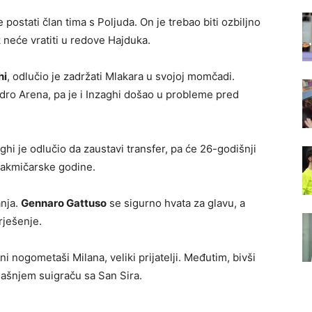
e postati član tima s Poljuda. On je trebao biti ozbiljno
 neće vratiti u redove Hajduka.
hi
, odlučio je zadržati Mlakara u svojoj momčadi.
ndro Arena, pa je i Inzaghi došao u probleme pred
hi je odlučio da zaustavi transfer, pa će 26-godišnji
 takmičarske godine.
anja.
Gennaro Gattuso
se sigurno hvata za glavu, a
rješenje.
i nogometaši Milana, veliki prijatelji. Međutim, bivši
ašnjem suigraču sa San Sira.