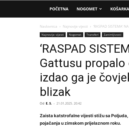
AM
POČETNA
NOGOMET
KOŠARK
Sport
Naslovnica
Najnovije vijesti
‘RASPAD SISTEMA’ NA P
Najnovije vijesti
Nogomet
Transferi
Zanimljivosti
‘RASPAD SISTEM
Gattusu propalo
izdao ga je čovje
blizak
Od
E. S.
-
21.01.2025. 20:42
Zaista katstrofalne vijesti stižu sa Poljuda
pojačanja u zimskom prijelaznom roku.