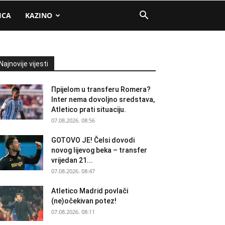
ICA
KAZINO
Najnovije vijesti
Прijelom u transferu Romera?
Inter nema dovoljno sredstava,
Atletico prati situaciju.
07.08.2026. 08:56
GOTOVO JE! Čelsi dovodi
novog lijevog beka – transfer
vrijedan 21...
07.08.2026. 08:47
Atletico Madrid povlači
(ne)očekivan potez!
07.08.2026. 08:11