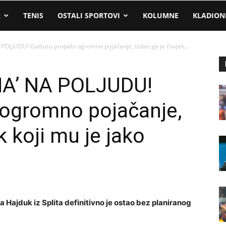
A
TENIS
OSTALI SPORTOVI
KOLUMNE
KLADION
OLJUDU! Gattusu propalo ogromno pojačanje, izdao ga je čovjek...
A’ NA POLJUDU!
 ogromno pojačanje,
k koji mu je jako
, a Hajduk iz Splita definitivno je ostao bez planiranog