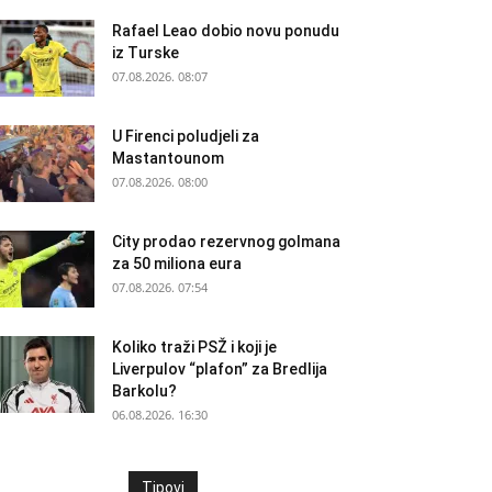
Rafael Leao dobio novu ponudu
iz Turske
07.08.2026. 08:07
U Firenci poludjeli za
Mastantounom
07.08.2026. 08:00
City prodao rezervnog golmana
za 50 miliona eura
07.08.2026. 07:54
Koliko traži PSŽ i koji je
Liverpulov “plafon” za Bredlija
Barkolu?
06.08.2026. 16:30
Tipovi