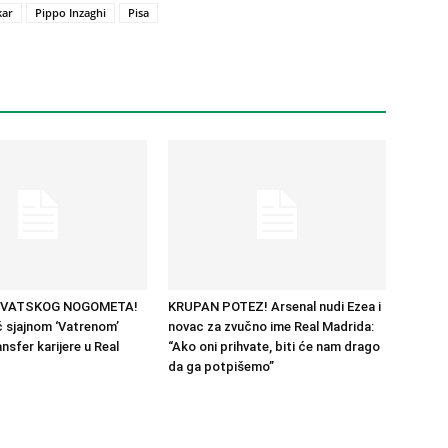
kar
Pippo Inzaghi
Pisa
RVATSKOG NOGOMETA!
KRUPAN POTEZ! Arsenal nudi Ezea i
 sjajnom ‘Vatrenom’
novac za zvučno ime Real Madrida:
nsfer karijere u Real
“Ako oni prihvate, biti će nam drago
da ga potpišemo”