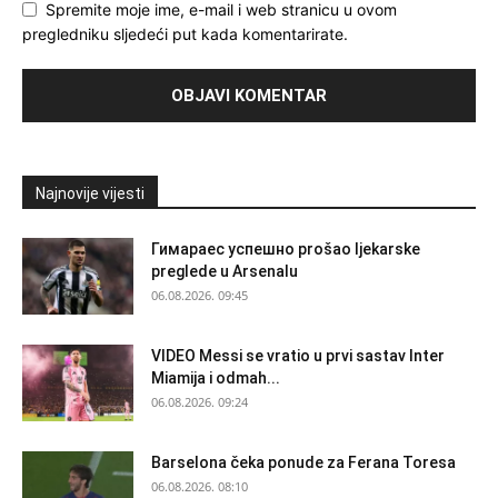
Spremite moje ime, e-mail i web stranicu u ovom
pregledniku sljedeći put kada komentarirate.
Najnovije vijesti
Гимараеc успешно prošao ljekarske
preglede u Arsenalu
06.08.2026. 09:45
VIDEO Messi se vratio u prvi sastav Inter
Miamija i odmah...
06.08.2026. 09:24
Barselona čeka ponude za Ferana Toresa
06.08.2026. 08:10