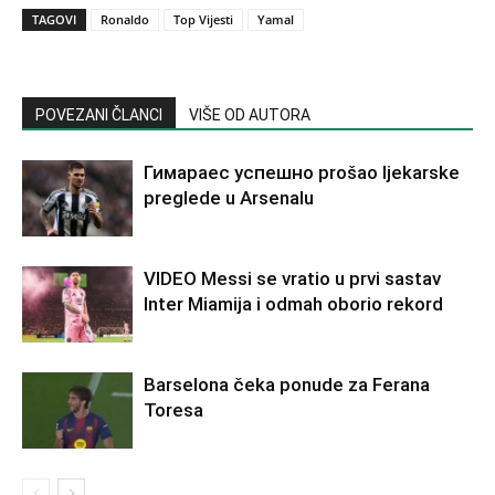
TAGOVI
Ronaldo
Top Vijesti
Yamal
POVEZANI ČLANCI
VIŠE OD AUTORA
Гимараеc успешно prošao ljekarske
preglede u Arsenalu
VIDEO Messi se vratio u prvi sastav
Inter Miamija i odmah oborio rekord
Barselona čeka ponude za Ferana
Toresa