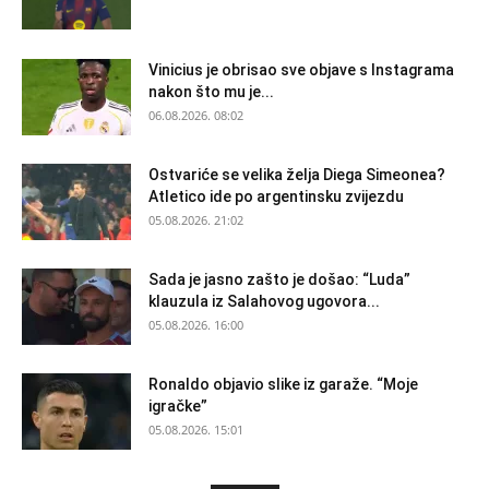
Vinicius je obrisao sve objave s Instagrama
nakon što mu je...
06.08.2026. 08:02
Ostvariće se velika želja Diega Simeonea?
Atletico ide po argentinsku zvijezdu
05.08.2026. 21:02
Sada je jasno zašto je došao: “Luda”
klauzula iz Salahovog ugovora...
05.08.2026. 16:00
Ronaldo objavio slike iz garaže. “Moje
igračke”
05.08.2026. 15:01