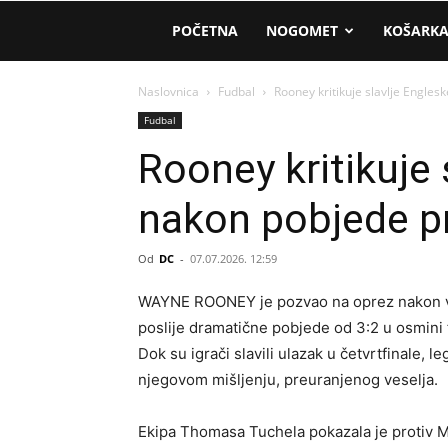
AM
POČETNA
NOGOMET
KOŠARK
Sport
Naslovnica
Fudbal
Rooney kritikuje slavlje Engles
Fudbal
Rooney kritikuje 
nakon pobjede p
Od
DC
-
07.07.2026. 12:59
WAYNE ROONEY je pozvao na oprez nakon vel
poslije dramatične pobjede od 3:2 u osmini
Dok su igrači slavili ulazak u četvrtfinale, 
njegovom mišljenju, preuranjenog veselja.
Ekipa Thomasa Tuchela pokazala je protiv Me