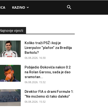
ICA
KAZINO
Najnovije vijesti
Koliko traži PSŽ i koji je
Liverpulov “plafon” za Bredlija
Barkolu?
06.08.2026. 16:30
Pobijedio Đokovića nakon 0:2
na Rolan Garosu, sada je dao
sramotan...
06.08.2026. 15:32
Direktor FIA o drami Formule 1:
“Ne možemo ići tako daleko”
06.08.2026. 15:32