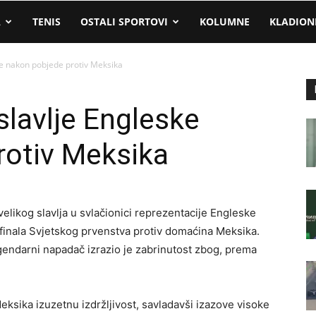
A
TENIS
OSTALI SPORTOVI
KOLUMNE
KLADION
ke nakon pobjede protiv Meksika
slavlje Engleske
rotiv Meksika
ikog slavlja u svlačionici reprezentacije Engleske
 finala Svjetskog prvenstva protiv domaćina Meksika.
legendarni napadač izrazio je zabrinutost zbog, prema
ksika izuzetnu izdržljivost, savladavši izazove visoke