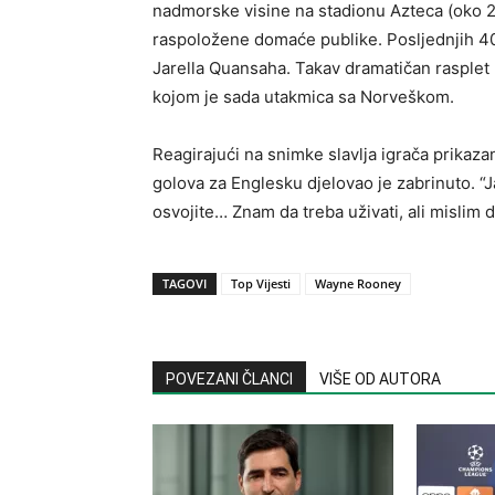
nadmorske visine na stadionu Azteca (oko 2
raspoložene domaće publike. Posljednjih 40
Jarella Quansaha. Takav dramatičan rasplet p
kojom je sada utakmica sa Norveškom.
Reagirajući na snimke slavlja igrača prikaza
golova za Englesku djelovao je zabrinuto. “J
osvojite… Znam da treba uživati, ali mislim d
TAGOVI
Top Vijesti
Wayne Rooney
POVEZANI ČLANCI
VIŠE OD AUTORA