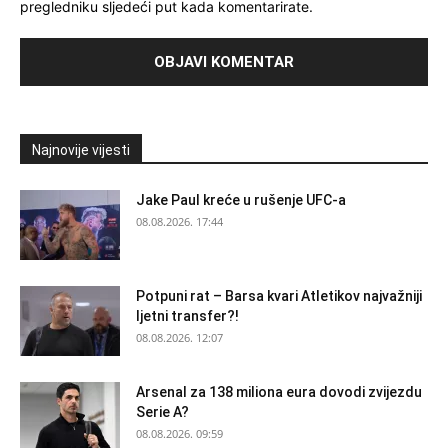
pregledniku sljedeći put kada komentarirate.
Najnovije vijesti
Jake Paul kreće u rušenje UFC-a
08.08.2026. 17:44
Potpuni rat – Barsa kvari Atletikov najvažniji
ljetni transfer?!
08.08.2026. 12:07
Arsenal za 138 miliona eura dovodi zvijezdu
Serie A?
08.08.2026. 09:59