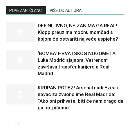
POVEZANI ČLANCI
VIŠE OD AUTORA
DEFINITIVNO, NE ZANIMA GA REAL!
Klopp preuzima moćnu momčad s
kojom će ostvariti najveće uspjehe?
‘BOMBA’ HRVATSKOG NOGOMETA!
Luka Modrić sjajnom ‘Vatrenom’
završava transfer karijere u Real
Madrid
KRUPAN POTEZ! Arsenal nudi Ezea i
novac za zvučno ime Real Madrida:
“Ako oni prihvate, biti će nam drago da
ga potpišemo”