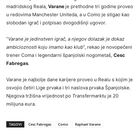
madridskog Reala,
Varane
je prethodne tri godine proveo
u redovima Manchester Uniteda, a u Como je stigao kao
slobodan igrač i potpisao dvogodišnji ugovor.
“
Varane je jedinstven igrač, a njegov dolazak je dokaz
ambicioznosti koju imamo kao klub
“, rekao je novopečeni
trener Coma i legendarni španjolski nogometaš,
Cesc
Fabregas
.
Varane je najbolje dane karijere proveo u Realu s kojim je
osvojio četiri Lige prvaka i tri naslova prvaka Španjolske.
Njegova tržišna vrijednost po
Transfermarktu
je 20
milijuna eura.
TAGOVI
Cesc Fabregas
Como
Raphael Varane