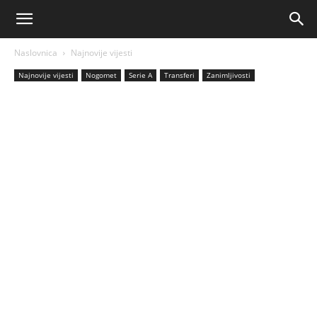
AM
Naslovnica
Najnovije vijesti
Sport
Najnovije vijesti
Nogomet
Serie A
Transferi
Zanimljivosti