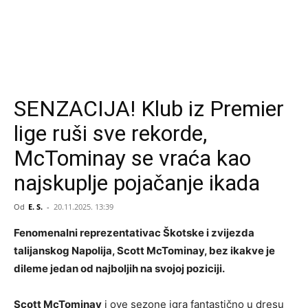
SENZACIJA! Klub iz Premier
lige ruši sve rekorde,
McTominay se vraća kao
najskuplje pojačanje ikada
Od
E. S.
-
20.11.2025. 13:39
Fenomenalni reprezentativac Škotske i zvijezda
talijanskog Napolija, Scott McTominay, bez ikakve je
dileme jedan od najboljih na svojoj poziciji.
Scott McTominay
i ove sezone igra fantastično u dresu