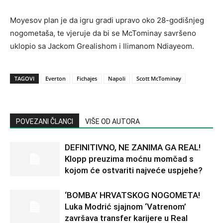
Moyesov plan je da igru gradi upravo oko 28-godišnjeg
nogometaša, te vjeruje da bi se McTominay savršeno
uklopio sa Jackom Grealishom i Ilimanom Ndiayeom.
TAGOVI
Everton
Fichajes
Napoli
Scott McTominay
POVEZANI ČLANCI
VIŠE OD AUTORA
DEFINITIVNO, NE ZANIMA GA REAL!
Klopp preuzima moćnu momčad s
kojom će ostvariti najveće uspjehe?
‘BOMBA’ HRVATSKOG NOGOMETA!
Luka Modrić sjajnom ‘Vatrenom’
završava transfer karijere u Real