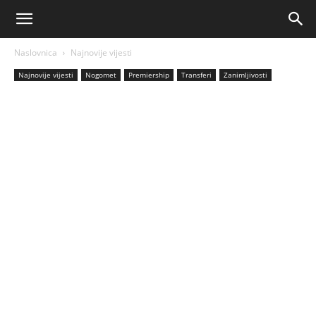
AM
Naslovnica
Najnovije vijesti
Sport
Najnovije vijesti
Nogomet
Premiership
Transferi
Zanimljivosti