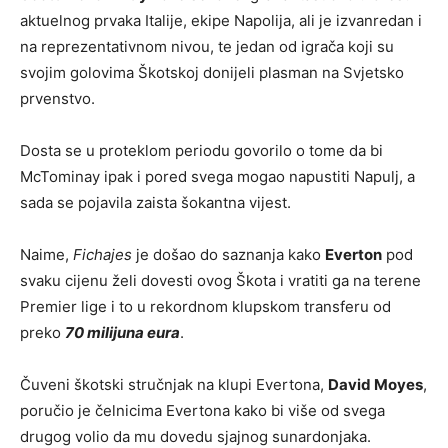
aktuelnog prvaka Italije, ekipe Napolija, ali je izvanredan i
na reprezentativnom nivou, te jedan od igrača koji su
svojim golovima Škotskoj donijeli plasman na Svjetsko
prvenstvo.
Dosta se u proteklom periodu govorilo o tome da bi
McTominay ipak i pored svega mogao napustiti Napulj, a
sada se pojavila zaista šokantna vijest.
Naime,
Fichajes
je došao do saznanja kako
Everton
pod
svaku cijenu želi dovesti ovog Škota i vratiti ga na terene
Premier lige i to u rekordnom klupskom transferu od
preko
70 milijuna eura
.
Čuveni škotski stručnjak na klupi Evertona,
David Moyes
,
poručio je čelnicima Evertona kako bi više od svega
drugog volio da mu dovedu sjajnog sunardonjaka.