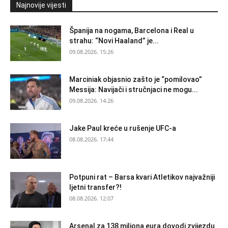
Najnovije vijesti
Španija na nogama, Barcelona i Real u
strahu: “Novi Haaland” je...
09.08.2026. 15:26
Marciniak objasnio zašto je “pomilovao”
Messija: Navijači i stručnjaci ne mogu...
09.08.2026. 14:26
Jake Paul kreće u rušenje UFC-a
08.08.2026. 17:44
Potpuni rat – Barsa kvari Atletikov najvažniji
ljetni transfer?!
08.08.2026. 12:07
Arsenal za 138 miliona eura dovodi zvijezdu