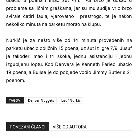
ubacio 8 poena i imao šut 4/4. Ali brzo je došao u
probleme sa ličnim greškama, jer su mu sudije vrlo brzo
svirale četiri faula, vjerovatno i prestrogo, te je nakon
nekoliko minuta na parketu morao na klupu.
Nurkić je za nešto više od 14 minuta provedenih na
parketu ubacio odličnih 15 poena, uz šut iz igre 7/9. Jusuf
je također imao i tri skoka, jednu asistenciju i jednu
izgubljenu loptu. Kod Denvera je Kenneth Faried ubacio
19 poena, a Bullse je do pobjede vodio Jimmy Butler s 21
poenom.
TAGOVI
Denver Nuggets
Jusuf Nurkić
POVEZANI ČLANCI
VIŠE OD AUTORA