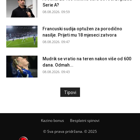
Serie A?
08.08.2026. 09:59
Francuski sudija optužen za porodično
nasilje. Prijeti mu 18 mjeseci zatvora
08.08.2026. 09:47
Mudrik se vratio na teren nakon više od 600
dana. Odmah...
08.08.2026. 09:43
Tipovi
Kazino bonus
Besplatni spinovi
© Sva prava pridržana. © 2025