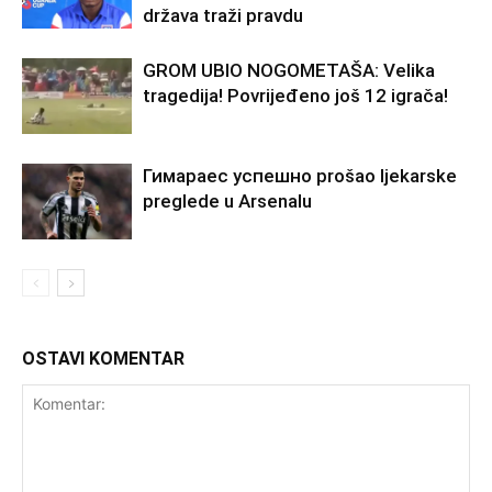
država traži pravdu
GROM UBIO NOGOMETAŠA: Velika
tragedija! Povrijeđeno još 12 igrača!
Гимараеc успешно prošao ljekarske
preglede u Arsenalu
OSTAVI KOMENTAR