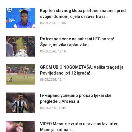
Kapiten slavnog kluba pretučen nasmrt pred
svojim domom, cijela država traži...
06.08.2026. 13:06
Potresne scene na sahrani UFC borca!
Špalir, muzika i aplauz koji...
06.08.2026. 12:19
GROM UBIO NOGOMETAŠA: Velika tragedija!
Povrijeđeno još 12 igrača!
06.08.2026. 12:11
Гимараеc успешно prošao ljekarske
preglede u Arsenalu
06.08.2026. 09:45
VIDEO Messi se vratio u prvi sastav Inter
Miamija i odmah...