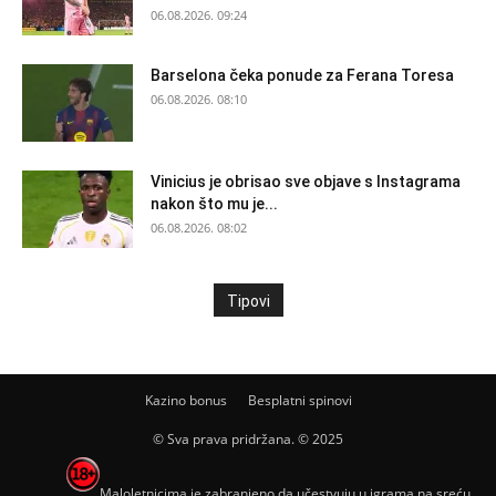
06.08.2026. 09:24
Barselona čeka ponude za Ferana Toresa
06.08.2026. 08:10
Vinicius je obrisao sve objave s Instagrama
nakon što mu je...
06.08.2026. 08:02
Tipovi
Kazino bonus
Besplatni spinovi
© Sva prava pridržana. © 2025
Maloletnicima je zabranjeno da učestvuju u igrama na sreću,