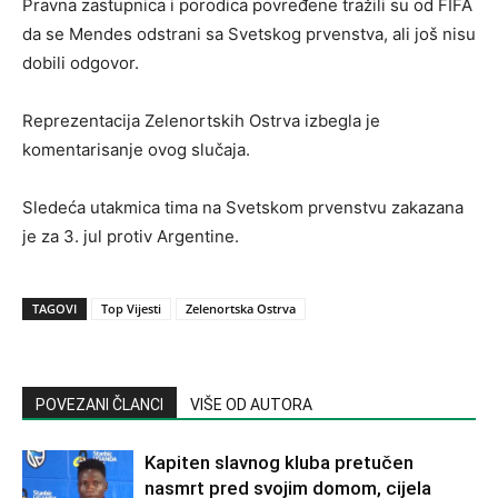
Pravna zastupnica i porodica povređene tražili su od FIFA
da se Mendes odstrani sa Svetskog prvenstva, ali još nisu
dobili odgovor.
Reprezentacija Zelenortskih Ostrva izbegla je
komentarisanje ovog slučaja.
Sledeća utakmica tima na Svetskom prvenstvu zakazana
je za 3. jul protiv Argentine.
TAGOVI
Top Vijesti
Zelenortska Ostrva
POVEZANI ČLANCI
VIŠE OD AUTORA
Kapiten slavnog kluba pretučen
nasmrt pred svojim domom, cijela