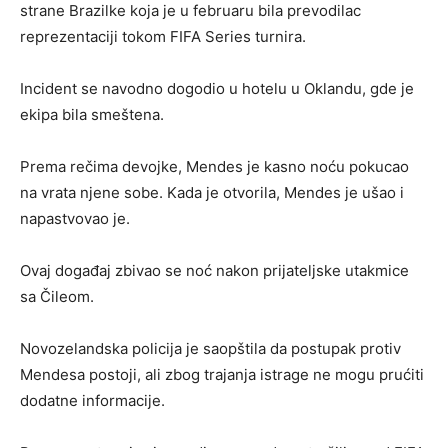
strane Brazilke koja je u februaru bila prevodilac
reprezentaciji tokom FIFA Series turnira.
Incident se navodno dogodio u hotelu u Oklandu, gde je
ekipa bila smeštena.
Prema rečima devojke, Mendes je kasno noću pokucao
na vrata njene sobe. Kada je otvorila, Mendes je ušao i
napastvovao je.
Ovaj događaj zbivao se noć nakon prijateljske utakmice
sa Čileom.
Novozelandska policija je saopštila da postupak protiv
Mendesa postoji, ali zbog trajanja istrage ne mogu prućiti
dodatne informacije.