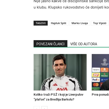
Nije jasno kakve će disciplinske sankcije bit
u klubu. Klupsko rukovodstvo će donijeti k
TAGOVI
Hajduk Split
Marko Livaja
Top Vijesti
POVEZANI ČLANCI
VIŠE OD AUTORA
Koliko traži PSŽ i koji je Liverpulov
Prva ponuda
“plafon” za Bredlija Barkolu?