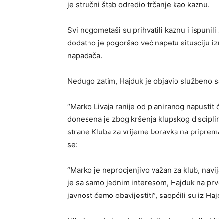
je stručni štab odredio trčanje kao kaznu.
Svi nogometaši su prihvatili kaznu i ispunili 
dodatno je pogoršao već napetu situaciju i
napadača.
Nedugo zatim, Hajduk je objavio službeno sa
“Marko Livaja ranije od planiranog napustit 
donesena je zbog kršenja klupskog disciplin
strane Kluba za vrijeme boravka na priprema
se:
“Marko je neprocjenjivo važan za klub, navij
je sa samo jednim interesom, Hajduk na prvo
javnost ćemo obavijestiti”, saopćili su iz Ha