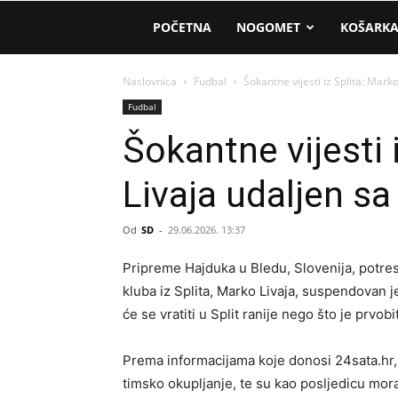
AM
POČETNA
NOGOMET
KOŠARK
Sport
Naslovnica
Fudbal
Šokantne vijesti iz Splita: Mar
Fudbal
Šokantne vijesti 
Livaja udaljen s
Od
SD
-
29.06.2026. 13:37
Pripreme Hajduka u Bledu, Slovenija, potresa
kluba iz Splita, Marko Livaja, suspendovan je
će se vratiti u Split ranije nego što je prvob
Prema informacijama koje donosi 24sata.hr, 
timsko okupljanje, te su kao posljedicu moral