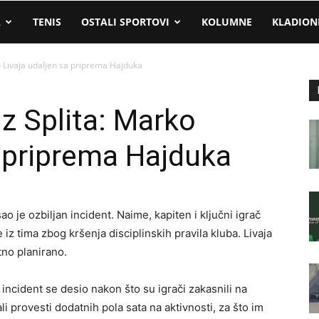
A
TENIS
OSTALI SPORTOVI
KOLUMNE
KLADION
ko Livaja udaljen sa priprema Hajduka
iz Splita: Marko
a priprema Hajduka
o je ozbiljan incident. Naime, kapiten i ključni igrač
 iz tima zbog kršenja disciplinskih pravila kluba. Livaja
itno planirano.
incident se desio nakon što su igrači zakasnili na
i provesti dodatnih pola sata na aktivnosti, za što im