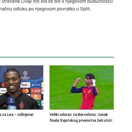
i izrečene Livaji niti šta će biti s njegovom budućnošću
onačnu odluku po njegovom povratku u Split.
 za Lea – odbijena!
Veliki udarac za Barcelonu: Junak
finala Svjetskog prvenstva želi otići