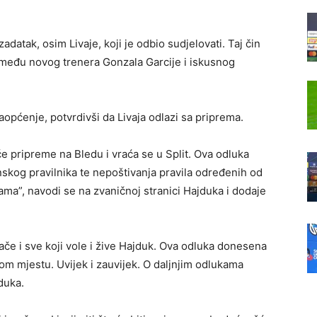
zadatak, osim Livaje, koji je odbio sudjelovati. Taj čin
zmeđu novog trenera Gonzala Garcije i iskusnog
općenje, potvrdivši da Livaja odlazi sa priprema.
će pripreme na Bledu i vraća se u Split. Ova odluka
skog pravilnika te nepoštivanja pravila određenih od
ma”, navodi se na zvaničnoj stranici Hajduka i dodaje
ače i sve koji vole i žive Hajduk. Ova odluka donesena
m mjestu. Uvijek i zauvijek. O daljnjim odlukama
jduka.