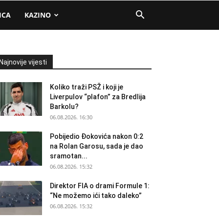
ICA
KAZINO
Najnovije vijesti
Koliko traži PSŽ i koji je
Liverpulov “plafon” za Bredlija
Barkolu?
06.08.2026. 16:30
Pobijedio Đokovića nakon 0:2
na Rolan Garosu, sada je dao
sramotan...
06.08.2026. 15:32
Direktor FIA o drami Formule 1:
“Ne možemo ići tako daleko”
06.08.2026. 15:32