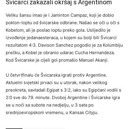
Švicarci zakazali okršaj s Argentinom
Veliku šansu imao je i Jaminton Campaz, koji je dobio
poklon-loptu od švicarske odbrane. Našao se oči u oči s
Kobelom, ali je poslao loptu preko gola. Uslijedilo je
izvođenje jedanaesteraca, u kojem su bolji bili Švicarci
rezultatom 4:3. Davison Sanchez pogodio je za Kolumbiju
prečku, a Kobel je obranio udarac Cucha Hernandeza.
Kod Švicarske je cijeli gol promašio Manuel Akanji.
U četvrtfinalu će Švicarska igrati protiv Argentine.
Aktuelni svjetski prvaci su u utorak, nakon velikog
preokreta, savladali Egipat s 3:2, iako su Egipćani vodili s
2:0 sve do 79. minute. Dvoboj Argentine i Švicarske igra
se u noći sa subote na nedjelju, u 3 sata po
srednjoevropskom vremenu, u Kansas Cityju.