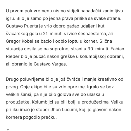
U prvom poluvremenu nismo vidjeli napadački zanimljivu
igru. Bilo je samo po jedna prava prilika sa svake strane.
Gustavo Puerta je vrlo dobro gađao udaljeni kut
švicarskog gola u 21. minuti s ivice šesnaesterca, ali
Gregor Kobel se bacio i odbio loptu u korner. Slična
situacija desila se na suprotnoj strani u 30. minuti. Fabian
Rieder bio je pucač nakon greške u kolumbijskoj odbrani,
ali obranio je Gustavo Vargas.
Drugo poluvrijeme bilo je još čvršće i manje kreativno od
prvog. Obje ekipe bile su vrlo oprezne. Igralo se bez
velikih šansi, pa nije bilo golova sve do ulaska u
produžetke. Kolumbijci su bili bolji u produžecima. Veliku
priliku imao je stoper Jhon Lucumi, koji je glavom nakon
kornera pogodio prečku.