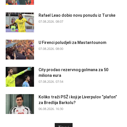
Rafael Leao dobio novu ponudu iz Turske
07.08.2026. 08:07
U Firenci poludjeli za Mastantounom
07.08.2026. 08:00
City prodao rezervnog golmana za 50
miliona eura
07.08.2026. 07:54
Koliko traži PSŽ i koji je Liverpulov “plafon”
za Bredlija Barkolu?
06.08.2026. 16:30