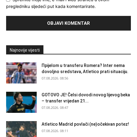
pregledniku sljedeći put kada komentarirate.
Najnovije vijesti
Прijelom u transferu Romera? Inter nema
dovoljno sredstava, Atletico prati situaciju.
07.08.2026. 08:56
GOTOVO JE! Čelsi dovodi novog lijevog beka
– transfer vrijedan 21...
07.08.2026. 08:47
Atletico Madrid povlači (ne)očekivan potez!
07.08.2026. 08:11