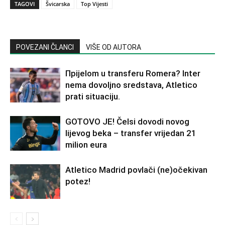
TAGOVI
Švicarska
Top Vijesti
POVEZANI ČLANCI
VIŠE OD AUTORA
Прijelom u transferu Romera? Inter
nema dovoljno sredstava, Atletico
prati situaciju.
GOTOVO JE! Čelsi dovodi novog
lijevog beka – transfer vrijedan 21
milion eura
Atletico Madrid povlači (ne)očekivan
potez!