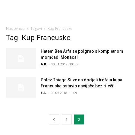
Naslovnica
Tagovi
Kup Francuske
Tag: Kup Francuske
Hatem Ben Arfa se poigrao s kompletnom
momčadi Monaca!
A.K.
-
10.01.2019. 10:35
Potez Thiaga Silve na dodjeli trofeja kupa
Francuske ostavio navijače bez riječi!
E.A.
-
09.05.2018. 11:09
1
2