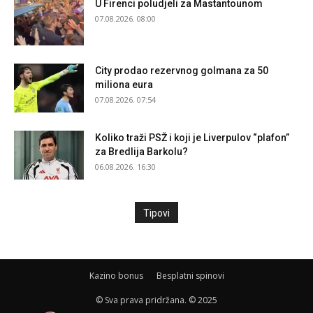
U Firenci poludjeli za Mastantounom
07.08.2026. 08:00
City prodao rezervnog golmana za 50
miliona eura
07.08.2026. 07:54
Koliko traži PSŽ i koji je Liverpulov “plafon”
za Bredlija Barkolu?
06.08.2026. 16:30
Tipovi
Kazino bonus
Besplatni spinovi
© Sva prava pridržana. © 2025