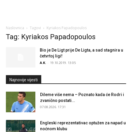
Naslovnica
Tagovi
Kyriakos Papadopoulos
Tag: Kyriakos Papadopoulos
Bio je De Ligt prije De Ligta, a sad stagnira u
četvrtoj ligi!
A.K.
-
19.10.2019. 13:05
Najnovije vijesti
Dileme više nema – Poznato kada će Rodri i
zvanično postati...
07.08.2026. 17:31
Engleski reprezentativac optužen za napad u
noćnom klubu