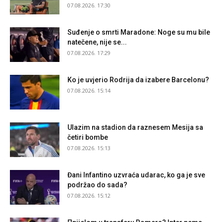
07.08.2026. 17:30
Suđenje o smrti Maradone: Noge su mu bile
natečene, nije se...
07.08.2026. 17:29
Ko je uvjerio Rodrija da izabere Barcelonu?
07.08.2026. 15:14
Ulazim na stadion da raznesem Mesija sa
četiri bombe
07.08.2026. 15:13
Đani Infantino uzvraća udarac, ko ga je sve
podržao do sada?
07.08.2026. 15:12