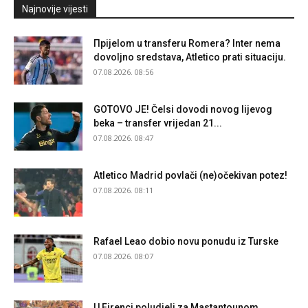
Najnovije vijesti
Прijelom u transferu Romera? Inter nema
dovoljno sredstava, Atletico prati situaciju.
07.08.2026. 08:56
GOTOVO JE! Čelsi dovodi novog lijevog
beka – transfer vrijedan 21...
07.08.2026. 08:47
Atletico Madrid povlači (ne)očekivan potez!
07.08.2026. 08:11
Rafael Leao dobio novu ponudu iz Turske
07.08.2026. 08:07
U Firenci poludjeli za Mastantounom