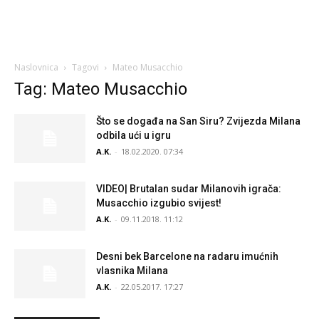
Naslovnica
Tagovi
Mateo Musacchio
Tag: Mateo Musacchio
Što se događa na San Siru? Zvijezda Milana
odbila ući u igru
A.K.
-
18.02.2020. 07:34
VIDEO| Brutalan sudar Milanovih igrača:
Musacchio izgubio svijest!
A.K.
-
09.11.2018. 11:12
Desni bek Barcelone na radaru imućnih
vlasnika Milana
A.K.
-
22.05.2017. 17:27