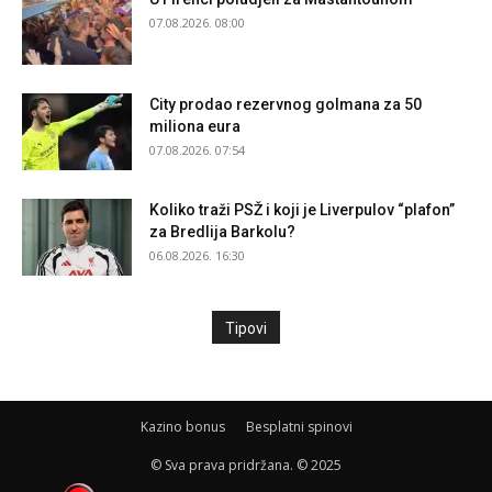
07.08.2026. 08:00
City prodao rezervnog golmana za 50
miliona eura
07.08.2026. 07:54
Koliko traži PSŽ i koji je Liverpulov “plafon”
za Bredlija Barkolu?
06.08.2026. 16:30
Tipovi
Kazino bonus
Besplatni spinovi
© Sva prava pridržana. © 2025