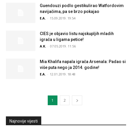
Guendouzi podlo gestikulirao Watfordovim
navijačima, pa se brzo pokajao
E.A.
-
15.09.2019. 19:54
CIES je objavio listu najskupljih mladih
igrača u ligama petice!
A.K.
-
07.05.2019. 11:56
Mia Khalifa napala igrača Arsenala: Padao si
više puta nego ja 2014. godine!
E.A.
-
12.01.2019. 18:48
1
2
Najnovije vijesti