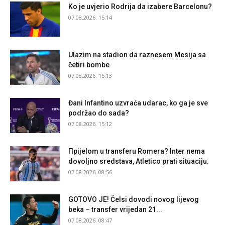
Ko je uvjerio Rodrija da izabere Barcelonu?
07.08.2026. 15:14
Ulazim na stadion da raznesem Mesija sa
četiri bombe
07.08.2026. 15:13
Đani Infantino uzvraća udarac, ko ga je sve
podržao do sada?
07.08.2026. 15:12
Прijelom u transferu Romera? Inter nema
dovoljno sredstava, Atletico prati situaciju.
07.08.2026. 08:56
GOTOVO JE! Čelsi dovodi novog lijevog
beka – transfer vrijedan 21...
07.08.2026. 08:47