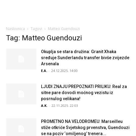
Naslovnica
Tagovi
Matteo Guendouzi
Tag: Matteo Guendouzi
Okuplja se stara družina: Granit Xhaka
sređuje Sunderlandu transfer bivše zvijezde
Arsenala
E.A.
-
24.12.2025. 14:00
LJUDI ZNAJU PREPOZNATI PRILIKU: Real za
sitne pare dovodi moćnog vezistu iz
posrnulog velikana!
A.K.
-
22.11.2025. 22:03
PROMETNO NA VELODROMEU: Marseilleu
stiže otkriće Svjetskog prvenstva, Guendouzi
se na poziv ‘omiljenog’ trenera...