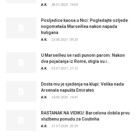
A.K.
-
28.01.2023. 14:05
Posljedice kaosa u Nici: Pogledajte ozljede
nogometaša Marseillea nakon napada
huligana
A.K.
-
23.08.2021. 09:29
U Marseilleu se radi punom parom: Nakon
dva pojačanja iz Rome, stigla su i...
A.K.
-
03.07.2021. 21:12
Dosta mu je sjedenja na klupi: Velika nada
Arsenala napušta Emirates
A.K.
-
24.09.2020. 14:41
RASTANAK NA VIDIKU: Barcelona dobila prvu
službenu ponudu za Coutinha
A.K.
-
31.07.2020. 20:29