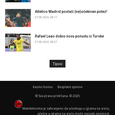
Atletico Madrid povlači (ne)očekivan potez!
07.08.2026. 08:11
Rafael Leao dobio novu ponudu iz Turske
07.08.2026. 08:07
Tipovi
Kazino bonus
Besplatni spinovi
© Sva prava pridržana. © 2025
Maloletnicima je zabranjeno da učestvuju u igrama na sreću,
učešće u igrama na sreću može izazvati zavisnost.