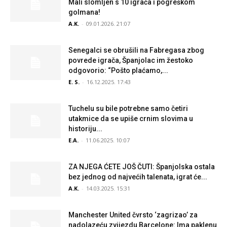
Mali slomljen s 10 igrača i pogreškom
golmana!
A.K.
-
09.01.2026. 21:07
Senegalci se obrušili na Fabregasa zbog
povrede igrača, Španjolac im žestoko
odgovorio: “Pošto plaćamo,...
E. S.
-
16.12.2025. 17:43
Tuchelu su bile potrebne samo četiri
utakmice da se upiše crnim slovima u
historiju...
E.A.
-
11.06.2025. 10:07
ZA NJEGA ĆETE JOŠ ČUTI: Španjolska ostala
bez jednog od najvećih talenata, igrat će...
A.K.
-
14.03.2025. 15:31
Manchester United čvrsto ‘zagrizao’ za
nadolazeću zvijezdu Barcelone: Ima paklenu