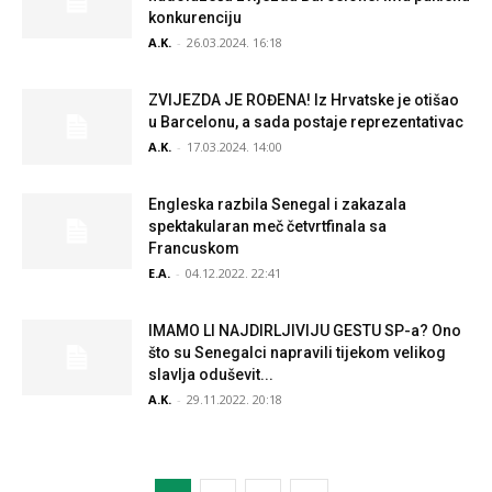
konkurenciju
A.K.
-
26.03.2024. 16:18
ZVIJEZDA JE ROĐENA! Iz Hrvatske je otišao
u Barcelonu, a sada postaje reprezentativac
A.K.
-
17.03.2024. 14:00
Engleska razbila Senegal i zakazala
spektakularan meč četvrtfinala sa
Francuskom
E.A.
-
04.12.2022. 22:41
IMAMO LI NAJDIRLJIVIJU GESTU SP-a? Ono
što su Senegalci napravili tijekom velikog
slavlja oduševit...
A.K.
-
29.11.2022. 20:18