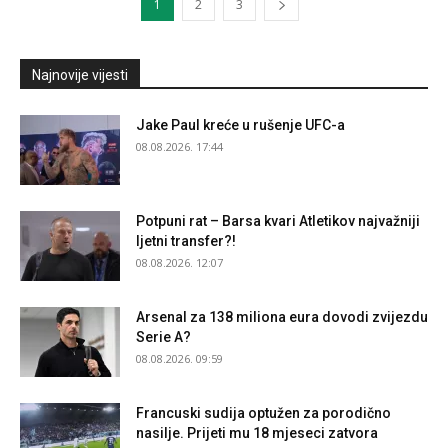
1
2
3
Najnovije vijesti
Jake Paul kreće u rušenje UFC-a
08.08.2026. 17:44
Potpuni rat – Barsa kvari Atletikov najvažniji
ljetni transfer?!
08.08.2026. 12:07
Arsenal za 138 miliona eura dovodi zvijezdu
Serie A?
08.08.2026. 09:59
Francuski sudija optužen za porodično
nasilje. Prijeti mu 18 mjeseci zatvora