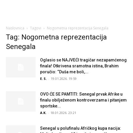
Naslovnica
Tagovi
Nogometna reprezentacija Senegala
Tag: Nogometna reprezentacija
Senegala
Oglasio se NAJVEĆI tragičar nezapamćenog
finala! Otkrivena sramotna istina, Brahim
poručio: “Duša me boli,...
E. S.
-
19.01.2026. 19:59
OVO ĆE SE PAMTITI: Senegal prvak Afrike u
finalu obilježenom kontroverzama i pitanjem
sportske...
A.K.
-
18.01.2026. 23:21
Senegal u polufinalu Afričkog kupa nacija: