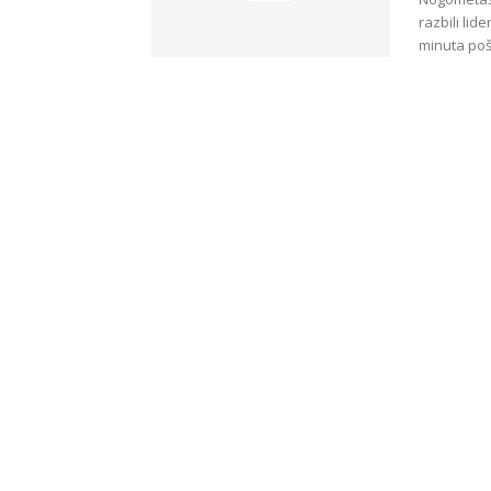
razbili lid
minuta pošt