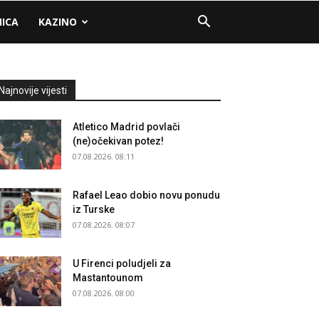
NICA
KAZINO
Najnovije vijesti
Atletico Madrid povlači
(ne)očekivan potez!
07.08.2026. 08:11
Rafael Leao dobio novu ponudu
iz Turske
07.08.2026. 08:07
U Firenci poludjeli za
Mastantounom
07.08.2026. 08:00