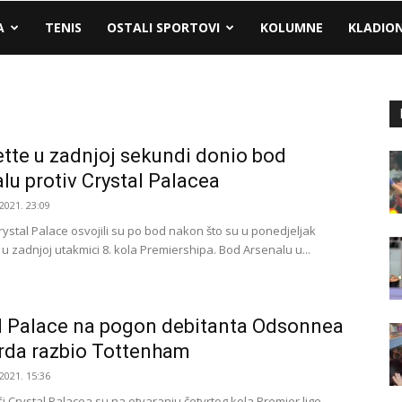
A
TENIS
OSTALI SPORTOVI
KOLUMNE
KLADIO
tte u zadnjoj sekundi donio bod
lu protiv Crystal Palacea
2021. 23:09
rystal Palace osvojili su po bod nakon što su u ponedjeljak
2 u zadnjoj utakmici 8. kola Premiershipa. Bod Arsenalu u...
l Palace na pogon debitanta Odsonnea
rda razbio Tottenham
2021. 15:36
 Crystal Palacea su na otvaranju četvrtog kola Premier lige