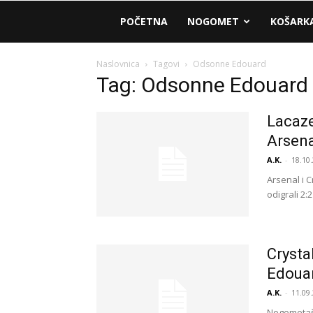
AM
POČETNA
NOGOMET
KOŠARK
Sport
Naslovnica
Tagovi
Odsonne Edouard
Tag: Odsonne Edouard
Lacaze
Arsena
A.K.
-
18.10.
Arsenal i C
odigrali 2:
Crysta
Edoua
A.K.
-
11.09.
Nogometaši