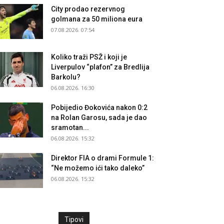
City prodao rezervnog
golmana za 50 miliona eura
07.08.2026. 07:54
Koliko traži PSŽ i koji je
Liverpulov “plafon” za Bredlija
Barkolu?
06.08.2026. 16:30
Pobijedio Đokovića nakon 0:2
na Rolan Garosu, sada je dao
sramotan...
06.08.2026. 15:32
Direktor FIA o drami Formule 1:
“Ne možemo ići tako daleko”
06.08.2026. 15:32
Tipovi