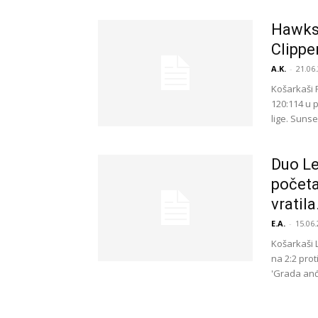
Hawksi
Clippe
A.K.
-
21.06.
Košarkaši 
120:114 u 
lige. Sunse
Duo Le
početa
vratila.
E.A.
-
15.06.
Košarkaši 
na 2:2 pro
'Grada anđe