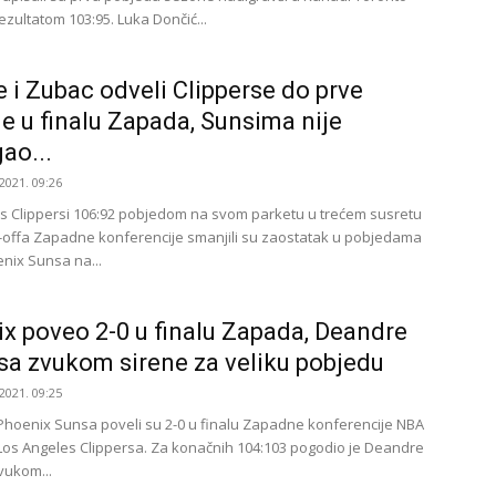
ezultatom 103:95. Luka Dončić...
 i Zubac odveli Clipperse do prve
e u finalu Zapada, Sunsima nije
ao...
2021. 09:26
s Clippersi 106:92 pobjedom na svom parketu u trećem susretu
y-offa Zapadne konferencije smanjili su zaostatak u pobjedama
enix Sunsa na...
x poveo 2-0 u finalu Zapada, Deandre
sa zvukom sirene za veliku pobjedu
2021. 09:25
Phoenix Sunsa poveli su 2-0 u finalu Zapadne konferencije NBA
v Los Angeles Clippersa. Za konačnih 104:103 pogodio je Deandre
vukom...