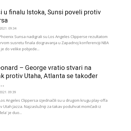
 u finalu Istoka, Sunsi poveli protiv
rsa
2021. 09:34
Phoenix Sunsa nadigrali su Los Angeles Clipperse rezultatom
prvom susretu finala doigravanja u Zapadnoj konferenciji NBA
 je do velike pobjede...
onard – George vratio stvari na
k protiv Utaha, Atlanta se također
..
2021. 09:39
Los Angeles Clippersa izjednačili su u drugom krugu play-offa
tiv Utah Jazza. Najzaslužniji za takav poduhvat momčadi iz
la' je duo...