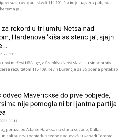
ippersu su ovaj put slavili 114:101, što im je najveća pobjeda
ersima je...
 za rekord u trijumfu Netsa nad
om, Hardenova ‘kiša asistencija’, sjajni
...
.2022. 10:30
 novi mečevi NBA lige, a Brooklyn Netsi slavili su sinoć protiv
cersa rezultatom 116:109. Kevin Durant je sa 36 poena pretekao
 odveo Maverickse do prve pobjede,
rsima nije pomogla ni briljantna partija
ea
2021. 09:11
og poraza od Atlante Hawksa na startu sezone, Dallas
 upisali su prvu pobjedu sezone nadigravši u Kanadi Toronto