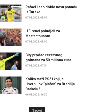
Rafael Leao dobio novu ponudu
iz Turske
07.08.2026. 08:07
U Firenci poludjeli za
Mastantounom
07.08.2026. 08:00
City prodao rezervnog
golmana za 50 miliona eura
07.08.2026. 07:54
Koliko traži PSŽ i koji je
Liverpulov “plafon” za Bredlija
Barkolu?
06.08.2026. 16:30
Tipovi