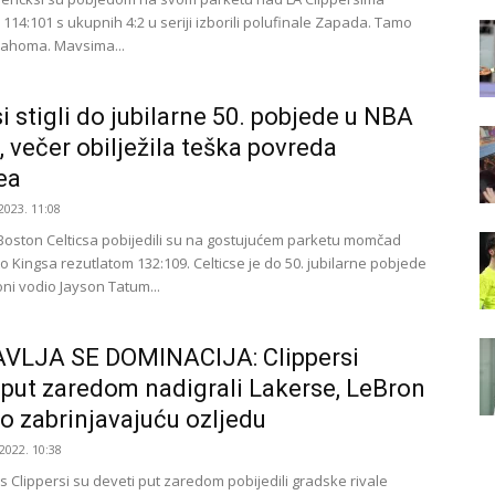
114:101 s ukupnih 4:2 u seriji izborili polufinale Zapada. Tamo
lahoma. Mavsima...
si stigli do jubilarne 50. pobjede u NBA
, večer obilježila teška povreda
ea
2023. 11:08
Boston Celticsa pobijedili su na gostujućem parketu momčad
 Kingsa rezutlatom 132:109. Celticse je do 50. jubilarne pobjede
ni vodio Jayson Tatum...
VLJA SE DOMINACIJA: Clippersi
 put zaredom nadigrali Lakerse, LeBron
io zabrinjavajuću ozljedu
2022. 10:38
s Clippersi su deveti put zaredom pobijedili gradske rivale