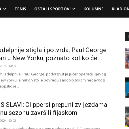
A
TENIS
OSTALI SPORTOVI
KOLUMNE
KLADIO
ladelphije stigla i potvrda: Paul George
an u New Yorku, poznato koliko će...
.2025. 14:31
iladelphije, Paul George, podvrgnut je jučer operaciji lijevog
New Yorku, a nakon što je povredu zadobio tokom nedavnog
opštio je...
 SLAVI: Clippersi prepuni zvijezdama
dnu sezonu završili fijaskom
2024. 10:08
ericksi su pobjedom na svom parketu nad LA Clippersima