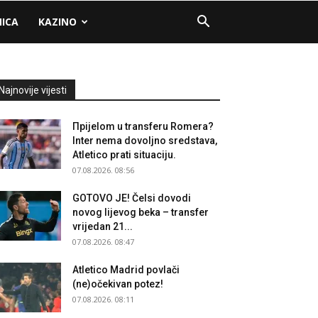
NICA
KAZINO
Najnovije vijesti
Прijelom u transferu Romera?
Inter nema dovoljno sredstava,
Atletico prati situaciju.
07.08.2026. 08:56
GOTOVO JE! Čelsi dovodi
novog lijevog beka – transfer
vrijedan 21...
07.08.2026. 08:47
Atletico Madrid povlači
(ne)očekivan potez!
07.08.2026. 08:11