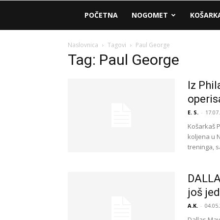
AM
POČETNA
NOGOMET
KOŠARK
Sport
Naslovnica
Tagovi
Paul George
Tag: Paul George
Iz Phi
operis
E. S.
-
17.07
Košarkaš Ph
koljena u 
treninga, sa
DALLAS
još je
A.K.
-
04.05.
Dallas Mav