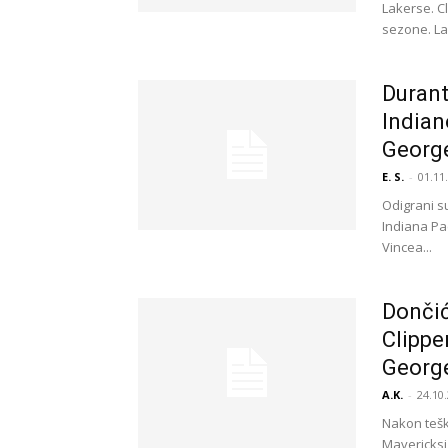
Lakerse. Cl
sezone. Lak
Durant
Indian
George
E. S.
-
01.11
Odigrani su
Indiana Pa
Vincea...
Dončić
Clippe
Georg
A.K.
-
24.10.
Nakon tešk
Mavericksi