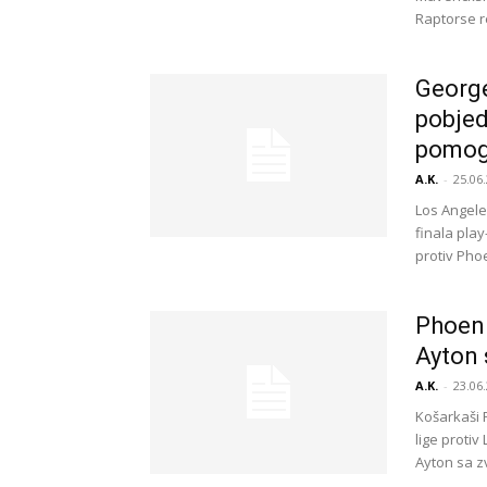
Raptorse r
George
pobjed
pomog
A.K.
-
25.06.
Los Angele
finala pla
protiv Pho
Phoeni
Ayton 
A.K.
-
23.06.
Košarkaši 
lige proti
Ayton sa z