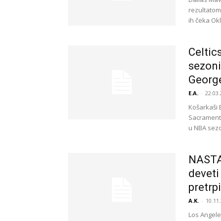
rezultatom 
ih čeka Ok
Celtic
sezoni
Georg
E.A.
-
22.03.
Košarkaši 
Sacramento
u NBA sezo
NASTA
deveti
pretrp
A.K.
-
10.11.
Los Angele