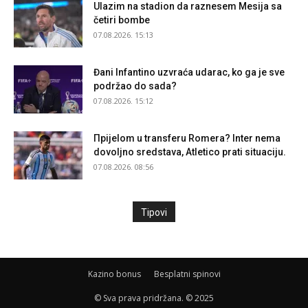
Ulazim na stadion da raznesem Mesija sa
četiri bombe
07.08.2026. 15:13
Đani Infantino uzvraća udarac, ko ga je sve
podržao do sada?
07.08.2026. 15:12
Прijelom u transferu Romera? Inter nema
dovoljno sredstava, Atletico prati situaciju.
07.08.2026. 08:56
Tipovi
Kazino bonus
Besplatni spinovi
© Sva prava pridržana. © 2025