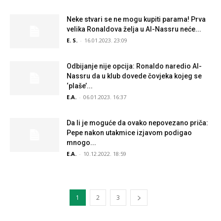
Neke stvari se ne mogu kupiti parama! Prva
velika Ronaldova želja u Al-Nassru neće...
E. S.
-
16.01.2023. 23:09
Odbijanje nije opcija: Ronaldo naredio Al-
Nassru da u klub dovede čovjeka kojeg se
‘plaše’...
E.A.
-
06.01.2023. 16:37
Da li je moguće da ovako nepovezano priča:
Pepe nakon utakmice izjavom podigao
mnogo...
E.A.
-
10.12.2022. 18:59
1
2
3