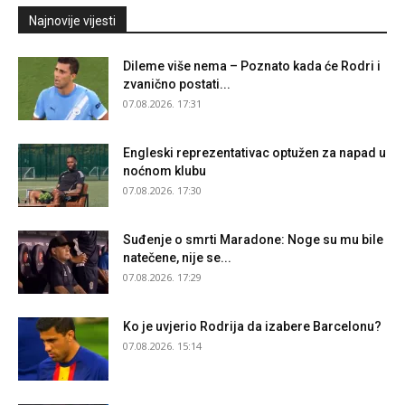
Najnovije vijesti
Dileme više nema – Poznato kada će Rodri i
zvanično postati...
07.08.2026. 17:31
Engleski reprezentativac optužen za napad u
noćnom klubu
07.08.2026. 17:30
Suđenje o smrti Maradone: Noge su mu bile
natečene, nije se...
07.08.2026. 17:29
Ko je uvjerio Rodrija da izabere Barcelonu?
07.08.2026. 15:14