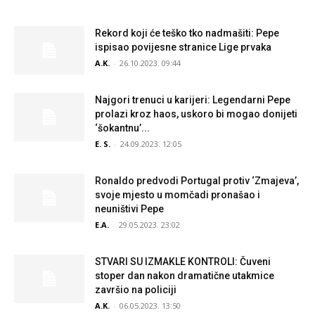
Rekord koji će teško tko nadmašiti: Pepe
ispisao povijesne stranice Lige prvaka
A.K.
-
26.10.2023. 09:44
Najgori trenuci u karijeri: Legendarni Pepe
prolazi kroz haos, uskoro bi mogao donijeti
‘šokantnu’...
E. S.
-
24.09.2023. 12:05
Ronaldo predvodi Portugal protiv ‘Zmajeva’,
svoje mjesto u momčadi pronašao i
neuništivi Pepe
E.A.
-
29.05.2023. 23:02
STVARI SU IZMAKLE KONTROLI: Čuveni
stoper dan nakon dramatične utakmice
završio na policiji
A.K.
-
06.05.2023. 13:50