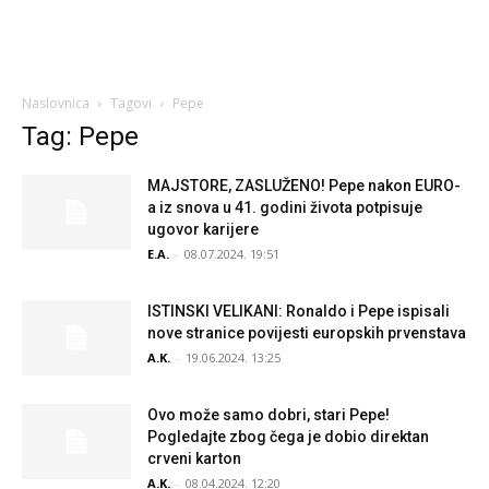
Naslovnica
Tagovi
Pepe
Tag: Pepe
MAJSTORE, ZASLUŽENO! Pepe nakon EURO-
a iz snova u 41. godini života potpisuje
ugovor karijere
E.A.
-
08.07.2024. 19:51
ISTINSKI VELIKANI: Ronaldo i Pepe ispisali
nove stranice povijesti europskih prvenstava
A.K.
-
19.06.2024. 13:25
Ovo može samo dobri, stari Pepe!
Pogledajte zbog čega je dobio direktan
crveni karton
A.K.
-
08.04.2024. 12:20