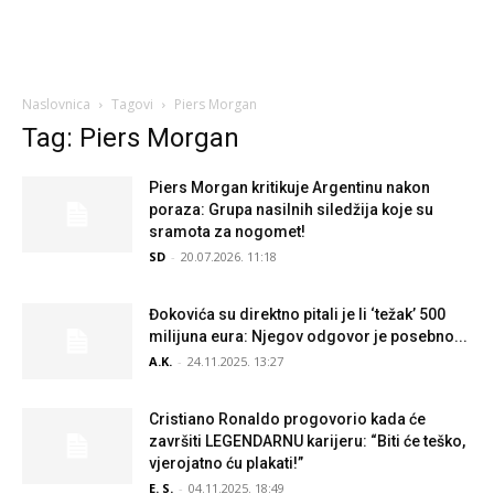
Naslovnica
Tagovi
Piers Morgan
Tag: Piers Morgan
Piers Morgan kritikuje Argentinu nakon
poraza: Grupa nasilnih siledžija koje su
sramota za nogomet!
SD
-
20.07.2026. 11:18
Đokovića su direktno pitali je li ‘težak’ 500
milijuna eura: Njegov odgovor je posebno...
A.K.
-
24.11.2025. 13:27
Cristiano Ronaldo progovorio kada će
završiti LEGENDARNU karijeru: “Biti će teško,
vjerojatno ću plakati!”
E. S.
-
04.11.2025. 18:49