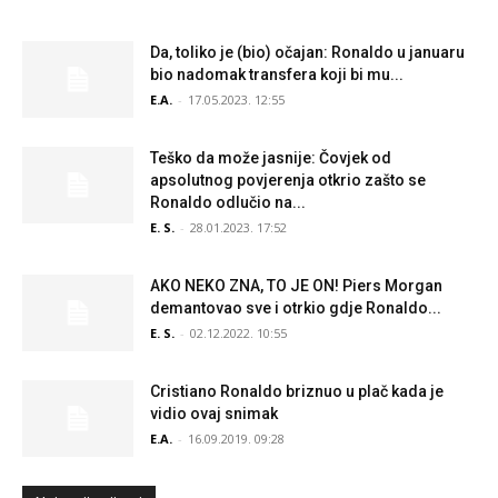
Da, toliko je (bio) očajan: Ronaldo u januaru
bio nadomak transfera koji bi mu...
E.A.
-
17.05.2023. 12:55
Teško da može jasnije: Čovjek od
apsolutnog povjerenja otkrio zašto se
Ronaldo odlučio na...
E. S.
-
28.01.2023. 17:52
AKO NEKO ZNA, TO JE ON! Piers Morgan
demantovao sve i otrkio gdje Ronaldo...
E. S.
-
02.12.2022. 10:55
Cristiano Ronaldo briznuo u plač kada je
vidio ovaj snimak
E.A.
-
16.09.2019. 09:28