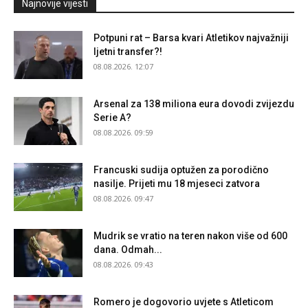
Najnovije vijesti
Potpuni rat – Barsa kvari Atletikov najvažniji
ljetni transfer?!
08.08.2026. 12:07
Arsenal za 138 miliona eura dovodi zvijezdu
Serie A?
08.08.2026. 09:59
Francuski sudija optužen za porodično
nasilje. Prijeti mu 18 mjeseci zatvora
08.08.2026. 09:47
Mudrik se vratio na teren nakon više od 600
dana. Odmah...
08.08.2026. 09:43
Romero je dogovorio uvjete s Atleticom