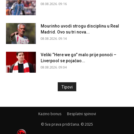
08.08.2026. 09:16
Mourinho uvodi strogu disciplinu u Real
Madrid. Ovo su tri nova...
08.08.2026. 09:14
Veliki “Here we go” malo prije ponoći –
Liverpool se pojačao...
08.08.2026. 09:04
Tipovi
Kazino bonus
Besplatni spinovi
© Sva prava pridržana. © 2025