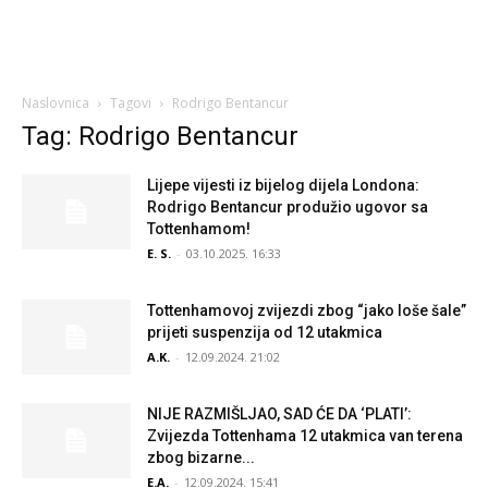
Naslovnica
Tagovi
Rodrigo Bentancur
Tag: Rodrigo Bentancur
Lijepe vijesti iz bijelog dijela Londona:
Rodrigo Bentancur produžio ugovor sa
Tottenhamom!
E. S.
-
03.10.2025. 16:33
Tottenhamovoj zvijezdi zbog “jako loše šale”
prijeti suspenzija od 12 utakmica
A.K.
-
12.09.2024. 21:02
NIJE RAZMIŠLJAO, SAD ĆE DA ‘PLATI’:
Zvijezda Tottenhama 12 utakmica van terena
zbog bizarne...
E.A.
-
12.09.2024. 15:41