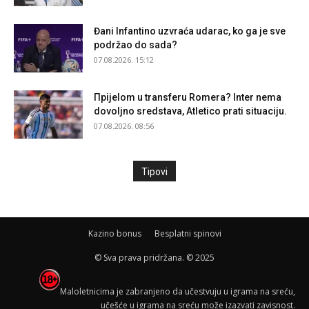
Đani Infantino uzvraća udarac, ko ga je sve
podržao do sada?
07.08.2026. 15:12
Прijelom u transferu Romera? Inter nema
dovoljno sredstava, Atletico prati situaciju.
07.08.2026. 08:56
Tipovi
Kazino bonus
Besplatni spinovi
© Sva prava pridržana. © 2025
Maloletnicima je zabranjeno da učestvuju u igrama na sreću,
učešće u igrama na sreću može izazvati zavisnost.