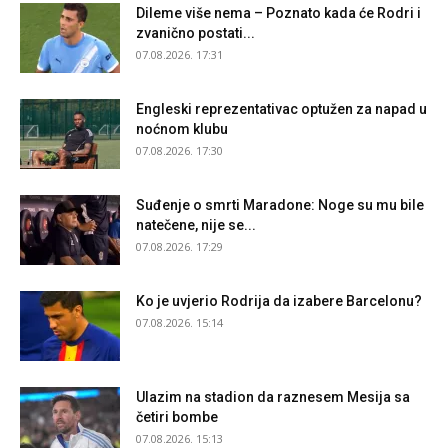
Dileme više nema – Poznato kada će Rodri i
zvanično postati...
07.08.2026. 17:31
Engleski reprezentativac optužen za napad u
noćnom klubu
07.08.2026. 17:30
Suđenje o smrti Maradone: Noge su mu bile
natečene, nije se...
07.08.2026. 17:29
Ko je uvjerio Rodrija da izabere Barcelonu?
07.08.2026. 15:14
Ulazim na stadion da raznesem Mesija sa
četiri bombe
07.08.2026. 15:13