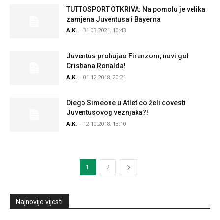
TUTTOSPORT OTKRIVA: Na pomolu je velika
zamjena Juventusa i Bayerna
A.K.
-
31.03.2021. 10:43
Juventus prohujao Firenzom, novi gol
Cristiana Ronalda!
A.K.
-
01.12.2018. 20:21
Diego Simeone u Atletico želi dovesti
Juventusovog veznjaka?!
A.K.
-
12.10.2018. 13:10
1
2
Najnovije vijesti