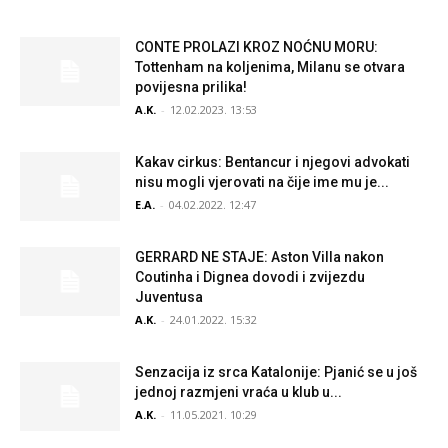
CONTE PROLAZI KROZ NOĆNU MORU:
Tottenham na koljenima, Milanu se otvara
povijesna prilika!
A.K.
-
12.02.2023. 13:53
Kakav cirkus: Bentancur i njegovi advokati
nisu mogli vjerovati na čije ime mu je...
E.A.
-
04.02.2022. 12:47
GERRARD NE STAJE: Aston Villa nakon
Coutinha i Dignea dovodi i zvijezdu
Juventusa
A.K.
-
24.01.2022. 15:32
Senzacija iz srca Katalonije: Pjanić se u još
jednoj razmjeni vraća u klub u...
A.K.
-
11.05.2021. 10:29