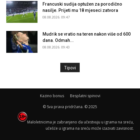
Francuski sudija optužen za porodično
nasilje. Prijeti mu 18 mjeseci zatvora
08.08.2026. 09:47
Mudrik se vratio na teren nakon više od 600
dana. Odmah...
08.08.2026. 09:43
Tipovi
Kazino bonus
Besplatni spinovi
© Sva prava pridržana. © 2025
Maloletnicima je zabranjeno da učestvuju u igrama na sreću,
učešće u igrama na sreću može izazvati zavisnost.