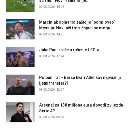
strahu: “Novi Haaland” je...
09.08.2026. 15:26
Marciniak objasnio zašto je “pomilovao”
Messija: Navijači i stručnjaci ne mogu...
09.08.2026. 14:26
Jake Paul kreće u rušenje UFC-a
08.08.2026. 17:44
Potpuni rat – Barsa kvari Atletikov najvažniji
ljetni transfer?!
08.08.2026. 12:07
Arsenal za 138 miliona eura dovodi zvijezdu
Serie A?
08.08.2026. 09:59