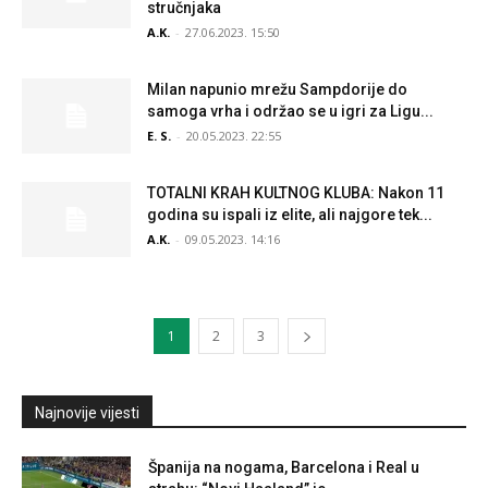
stručnjaka
A.K.
-
27.06.2023. 15:50
Milan napunio mrežu Sampdorije do
samoga vrha i održao se u igri za Ligu...
E. S.
-
20.05.2023. 22:55
TOTALNI KRAH KULTNOG KLUBA: Nakon 11
godina su ispali iz elite, ali najgore tek...
A.K.
-
09.05.2023. 14:16
1
2
3
Najnovije vijesti
Španija na nogama, Barcelona i Real u