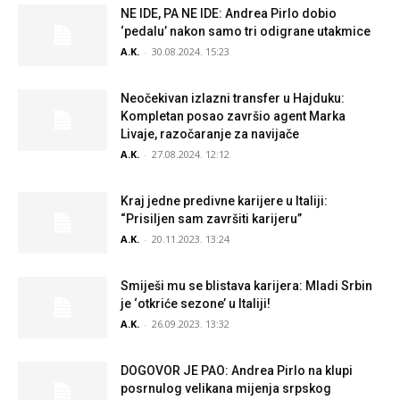
NE IDE, PA NE IDE: Andrea Pirlo dobio
‘pedalu’ nakon samo tri odigrane utakmice
A.K.
-
30.08.2024. 15:23
Neočekivan izlazni transfer u Hajduku:
Kompletan posao završio agent Marka
Livaje, razočaranje za navijače
A.K.
-
27.08.2024. 12:12
Kraj jedne predivne karijere u Italiji:
“Prisiljen sam završiti karijeru”
A.K.
-
20.11.2023. 13:24
Smiješi mu se blistava karijera: Mladi Srbin
je ‘otkriće sezone’ u Italiji!
A.K.
-
26.09.2023. 13:32
DOGOVOR JE PAO: Andrea Pirlo na klupi
posrnulog velikana mijenja srpskog