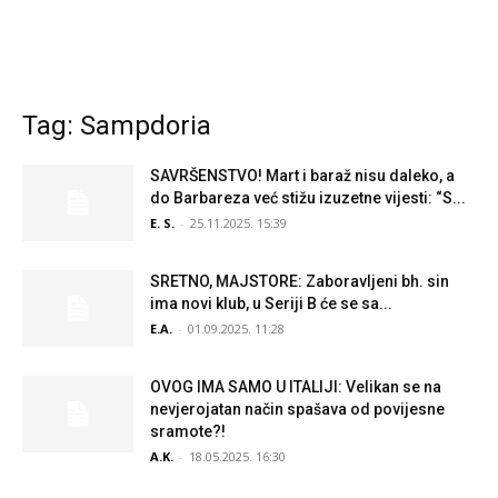
Tag: Sampdoria
SAVRŠENSTVO! Mart i baraž nisu daleko, a
do Barbareza već stižu izuzetne vijesti: “S...
E. S.
-
25.11.2025. 15:39
SRETNO, MAJSTORE: Zaboravljeni bh. sin
ima novi klub, u Seriji B će se sa...
E.A.
-
01.09.2025. 11:28
OVOG IMA SAMO U ITALIJI: Velikan se na
nevjerojatan način spašava od povijesne
sramote?!
A.K.
-
18.05.2025. 16:30