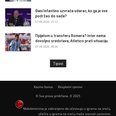
Đani Infantino uzvraća udarac, ko ga je sve
podržao do sada?
07.08.2026. 15:12
Прijelom u transferu Romera? Inter nema
dovoljno sredstava, Atletico prati situaciju.
07.08.2026. 08:56
Tipovi
Kazino bonus
Besplatni spinovi
© Sva prava pridržana. © 2025
Maloletnicima je zabranjeno da učestvuju u igrama na sreću,
učešće u igrama na sreću može izazvati zavisnost.