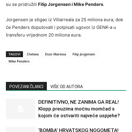
su se pridružili
Filip Jorgensen i Mike Penders
.
Jorgensen je stigao iz Villarreala za 25 miliona eura, dok
će Penders doputovati i potpisati ugovor iz GENK-a u
transferu vrijednom 20 miliona eura.
TAGOVI
Chelsea
Enzo Maresca
Filip Jorgensen
Mike Penders
POVEZANI ČLANCI
VIŠE OD AUTORA
DEFINITIVNO, NE ZANIMA GA REAL!
Klopp preuzima moćnu momčad s
kojom će ostvariti najveće uspjehe?
‘BOMBA’ HRVATSKOG NOGOMETA!