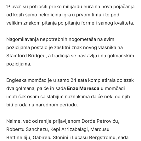
‘Plavci’ su potrošili preko milijardu eura na nova pojačanja
od kojih samo nekolicina igra u prvom timu i to pod
velikim znakom pitanja po pitanju forme i samog kvaliteta.
Nagomilavanja nepotrebnih nogometaša na svim
pozicijama postalo je zaštitni znak novog vlasnika na
Stamford Bridgeu, a tradicija se nastavlja i na golmanskim
pozicijama.
Engleska momčad je u samo 24 sata kompletirala dolazak
dva golmana, pa će ih sada
Enzo Maresca
u momčadi
imati čak osam sa slabijim naznakama da će neki od njih
biti prodan u narednom periodu.
Naime, već od ranije prijavljenom Đorđe Petroviću,
Robertu Sanchezu, Kepi Arrizabalagi, Marcusu
Bettinelliju, Gabirelu Slonini i Lucasu Bergstromu, sada