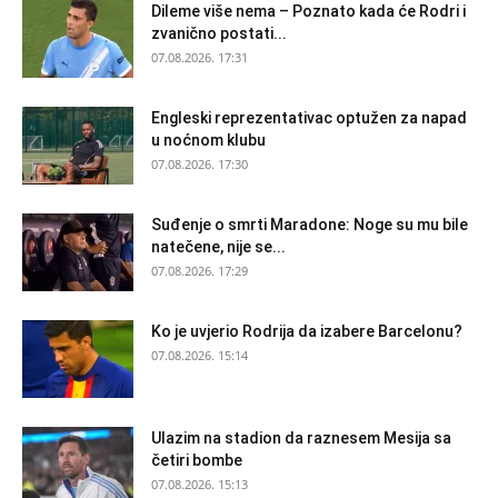
Dileme više nema – Poznato kada će Rodri i
zvanično postati...
07.08.2026. 17:31
Engleski reprezentativac optužen za napad
u noćnom klubu
07.08.2026. 17:30
Suđenje o smrti Maradone: Noge su mu bile
natečene, nije se...
07.08.2026. 17:29
Ko je uvjerio Rodrija da izabere Barcelonu?
07.08.2026. 15:14
Ulazim na stadion da raznesem Mesija sa
četiri bombe
07.08.2026. 15:13