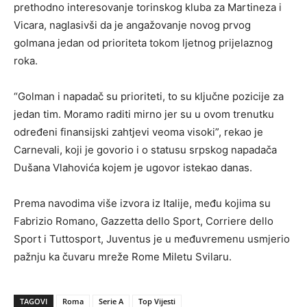
prethodno interesovanje torinskog kluba za Martineza i
Vicara, naglasivši da je angažovanje novog prvog
golmana jedan od prioriteta tokom ljetnog prijelaznog
roka.
“Golman i napadač su prioriteti, to su ključne pozicije za
jedan tim. Moramo raditi mirno jer su u ovom trenutku
određeni finansijski zahtjevi veoma visoki”, rekao je
Carnevali, koji je govorio i o statusu srpskog napadača
Dušana Vlahovića kojem je ugovor istekao danas.
Prema navodima više izvora iz Italije, među kojima su
Fabrizio Romano, Gazzetta dello Sport, Corriere dello
Sport i Tuttosport, Juventus je u međuvremenu usmjerio
pažnju ka čuvaru mreže Rome Miletu Svilaru.
TAGOVI
Roma
Serie A
Top Vijesti