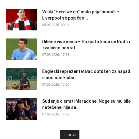
Veliki “Here we go” malo prije ponoći –
Liverpool se pojačao...
08.08.2026. 09:04
Dileme više nema – Poznato kada će Rodri i
zvanično postati...
07.08.2026. 17:31
Engleski reprezentativac optužen za napad
u noćnom klubu
07.08.2026. 17:30
Suđenje o smrti Maradone: Noge su mu bile
natečene, nije se...
07.08.2026. 17:29
Tipovi