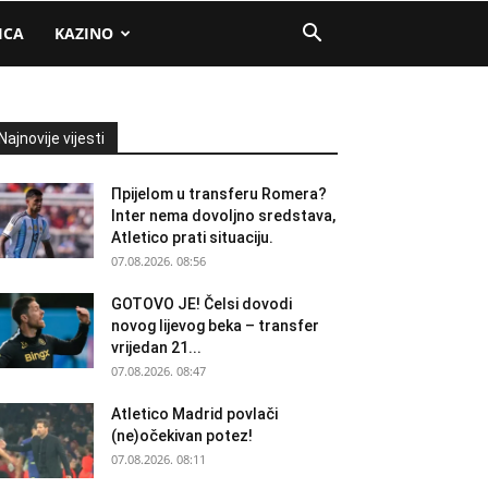
ICA
KAZINO
Najnovije vijesti
Прijelom u transferu Romera?
Inter nema dovoljno sredstava,
Atletico prati situaciju.
07.08.2026. 08:56
GOTOVO JE! Čelsi dovodi
novog lijevog beka – transfer
vrijedan 21...
07.08.2026. 08:47
Atletico Madrid povlači
(ne)očekivan potez!
07.08.2026. 08:11