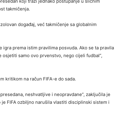
presedan koji traži jednako postupanje u sličnim
st takmičenja.
izolovan događaj, već takmičenje sa globalnim
 se igra prema istim pravilima posvuda. Ako se ta pravila
e osjetiti samo ovo prvenstvo, nego cijeli fudbal”,
 kritikom na račun FIFA-e do sada.
resedana, neshvatljive i neopravdane”, zaključila je
e FIFA ozbiljno narušila vlastiti disciplinski sistem i