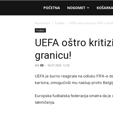
AM
POČETNA
NOGOMET
KOŠARK
Sport
Naslovnica
Fudbal
UEFA oštro kritizira FIFA-u: Preš
Fudbal
UEFA oštro kritizi
granicu!
Od
SD
-
06.07.2026. 12:36
UEFA je burno reagirala na odluku FIFA-e d
kartona, omogućivši mu nastup protiv Belgij
Europska fudbalska federacija smatra da je
takmičenja.