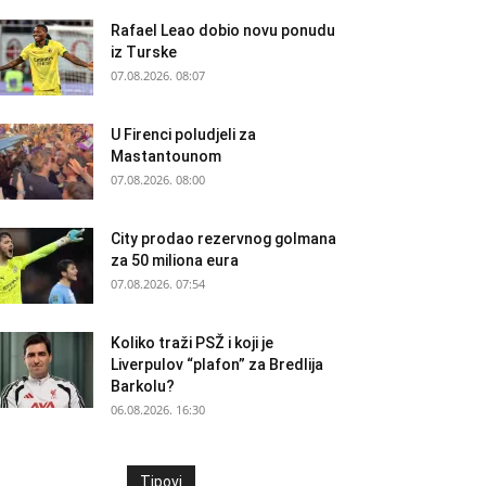
Rafael Leao dobio novu ponudu
iz Turske
07.08.2026. 08:07
U Firenci poludjeli za
Mastantounom
07.08.2026. 08:00
City prodao rezervnog golmana
za 50 miliona eura
07.08.2026. 07:54
Koliko traži PSŽ i koji je
Liverpulov “plafon” za Bredlija
Barkolu?
06.08.2026. 16:30
Tipovi