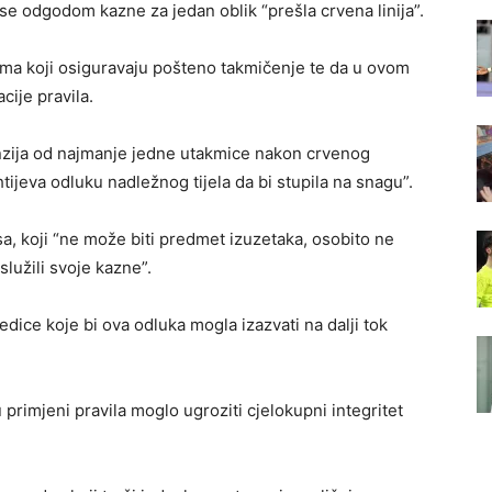
e odgodom kazne za jedan oblik “prešla crvena linija”.
ima koji osiguravaju pošteno takmičenje te da u ovom
acije pravila.
nzija od najmanje jedne utakmice nakon crvenog
tijeva odluku nadležnog tijela da bi stupila na snagu”.
sa, koji “ne može biti predmet izuzetaka, osobito ne
služili svoje kazne”.
ice koje bi ova odluka mogla izazvati na dalji tok
 primjeni pravila moglo ugroziti cjelokupni integritet