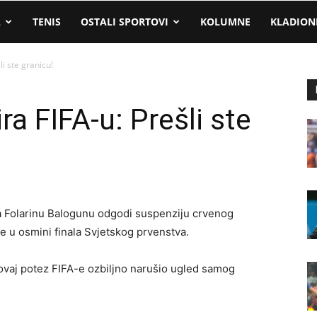
A
TENIS
OSTALI SPORTOVI
KOLUMNE
KLADION
li ste granicu!
ra FIFA-u: Prešli ste
a Folarinu Balogunu odgodi suspenziju crvenog
e u osmini finala Svjetskog prvenstva.
 ovaj potez FIFA-e ozbiljno narušio ugled samog