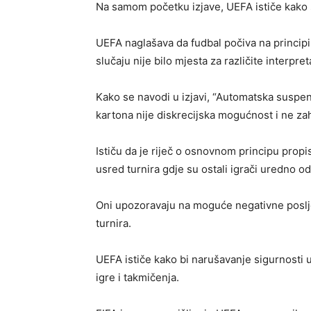
Na samom početku izjave, UEFA ističe kako s
UEFA naglašava da fudbal počiva na princip
slučaju nije bilo mjesta za različite interpret
Kako se navodi u izjavi, “Automatska suspe
kartona nije diskrecijska mogućnost i ne zah
Ističu da je riječ o osnovnom principu propi
usred turnira gdje su ostali igrači uredno od
Oni upozoravaju na moguće negativne posljed
turnira.
UEFA ističe kako bi narušavanje sigurnosti u
igre i takmičenja.