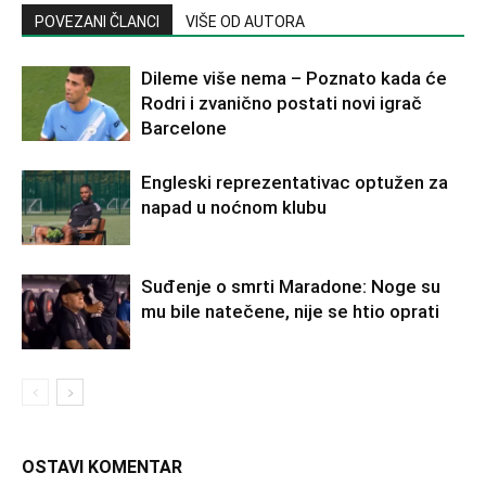
POVEZANI ČLANCI
VIŠE OD AUTORA
Dileme više nema – Poznato kada će
Rodri i zvanično postati novi igrač
Barcelone
Engleski reprezentativac optužen za
napad u noćnom klubu
Suđenje o smrti Maradone: Noge su
mu bile natečene, nije se htio oprati
OSTAVI KOMENTAR