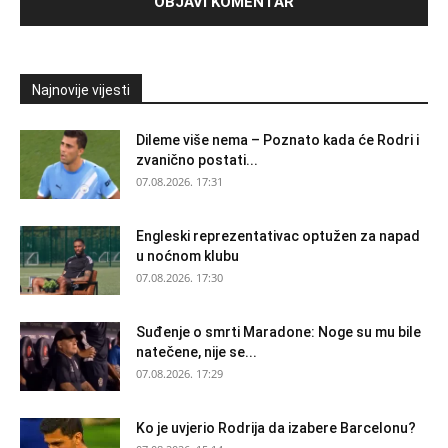
Najnovije vijesti
Dileme više nema – Poznato kada će Rodri i
zvanično postati...
07.08.2026. 17:31
Engleski reprezentativac optužen za napad
u noćnom klubu
07.08.2026. 17:30
Suđenje o smrti Maradone: Noge su mu bile
natečene, nije se...
07.08.2026. 17:29
Ko je uvjerio Rodrija da izabere Barcelonu?