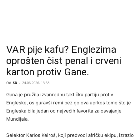
VAR pije kafu? Englezima
oprošten čist penal i crveni
karton protiv Gane.
Od
SD
-
24.06.2026. 13:58
Gana je pružila izvanrednu taktičku partiju protiv
Engleske, osiguravši remi bez golova uprkos tome što je
Engleska bila jedan od najvećih favorita za osvajanje
Mundijala.
Selektor Karlos Keiroš, koji predvodi afričku ekipu, izrazio