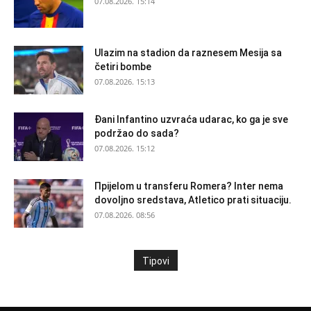
07.08.2026. 15:14
Ulazim na stadion da raznesem Mesija sa
četiri bombe
07.08.2026. 15:13
Đani Infantino uzvraća udarac, ko ga je sve
podržao do sada?
07.08.2026. 15:12
Прijelom u transferu Romera? Inter nema
dovoljno sredstava, Atletico prati situaciju.
07.08.2026. 08:56
Tipovi