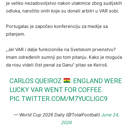
je veliko nezadovoljstvo nakon utakmice zbog sudijskih
odluka, naročito onih koje su doneli arbitri u VAR sobi.
Portugalac je započeo konferenciju za medije sa
pitanjem.
„Jel VAR i dalje funkcioniše na Svetskom prvenstvu?
Imam određenih sumnji po tom pitanju. Kako je moguće
da nisu videli čist penal za Ganu“ pitao se Keiroš.
CARLOS QUEIROZ
: ENGLAND WERE
LUCKY VAR WENT FOR COFFEE.
PIC.TWITTER.COM/M7YUCLIGC9
— World Cup 2026 Daily (@TotalFootball)
June 24,
2026