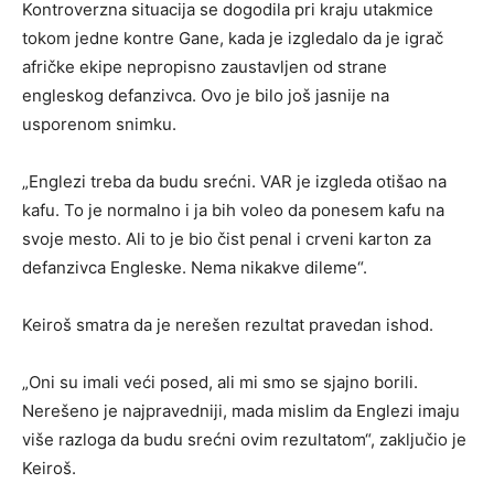
Kontroverzna situacija se dogodila pri kraju utakmice
tokom jedne kontre Gane, kada je izgledalo da je igrač
afričke ekipe nepropisno zaustavljen od strane
engleskog defanzivca. Ovo je bilo još jasnije na
usporenom snimku.
„Englezi treba da budu srećni. VAR je izgleda otišao na
kafu. To je normalno i ja bih voleo da ponesem kafu na
svoje mesto. Ali to je bio čist penal i crveni karton za
defanzivca Engleske. Nema nikakve dileme“.
Keiroš smatra da je nerešen rezultat pravedan ishod.
„Oni su imali veći posed, ali mi smo se sjajno borili.
Nerešeno je najpravedniji, mada mislim da Englezi imaju
više razloga da budu srećni ovim rezultatom“, zaključio je
Keiroš.