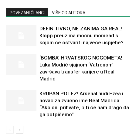
POVEZANI ČLANCI
VIŠE OD AUTORA
DEFINITIVNO, NE ZANIMA GA REAL!
Klopp preuzima moćnu momčad s
kojom će ostvariti najveće uspjehe?
‘BOMBA’ HRVATSKOG NOGOMETA!
Luka Modrić sjajnom ‘Vatrenom’
završava transfer karijere u Real
Madrid
KRUPAN POTEZ! Arsenal nudi Ezea i
novac za zvučno ime Real Madrida:
“Ako oni prihvate, biti će nam drago da
ga potpišemo”