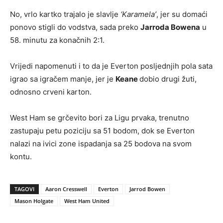
No, vrlo kartko trajalo je slavlje
‘Karamela’
, jer su domaći
ponovo stigli do vodstva, sada preko
Jarroda Bowena
u
58. minutu za konačnih 2:1.
Vrijedi napomenuti i to da je Everton posljednjih pola sata
igrao sa igračem manje, jer je
Keane
dobio drugi žuti,
odnosno crveni karton.
West Ham se grčevito bori za Ligu prvaka, trenutno
zastupaju petu poziciju sa 51 bodom, dok se Everton
nalazi na ivici zone ispadanja sa 25 bodova na svom
kontu.
TAGOVI
Aaron Cresswell
Everton
Jarrod Bowen
Mason Holgate
West Ham United