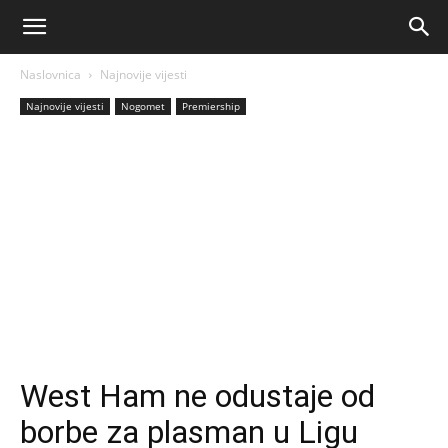
AM
Naslovnica
Najnovije vijesti
Sport
Najnovije vijesti
Nogomet
Premiership
West Ham ne odustaje od
borbe za plasman u Ligu