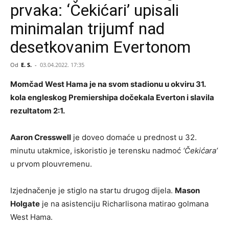
prvaka: ‘Čekićari’ upisali
minimalan trijumf nad
desetkovanim Evertonom
Od
E. S.
-
03.04.2022. 17:35
Momčad West Hama je na svom stadionu u okviru 31.
kola engleskog Premiershipa dočekala Everton i slavila
rezultatom 2:1.
Aaron Cresswell
je doveo domaće u prednost u 32.
minutu utakmice, iskoristio je terensku nadmoć
‘Čekićara’
u prvom plouvremenu.
Izjednačenje je stiglo na startu drugog dijela.
Mason
Holgate
je na asistenciju Richarlisona matirao golmana
West Hama.