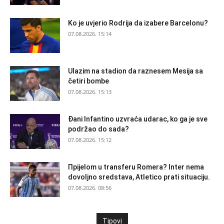
Ko je uvjerio Rodrija da izabere Barcelonu?
07.08.2026. 15:14
Ulazim na stadion da raznesem Mesija sa
četiri bombe
07.08.2026. 15:13
Đani Infantino uzvraća udarac, ko ga je sve
podržao do sada?
07.08.2026. 15:12
Прijelom u transferu Romera? Inter nema
dovoljno sredstava, Atletico prati situaciju.
07.08.2026. 08:56
Tipovi