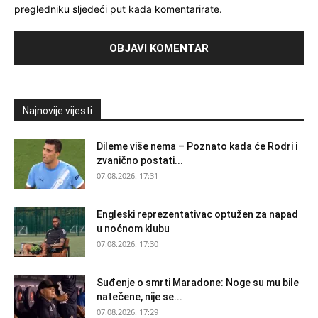
pregledniku sljedeći put kada komentarirate.
Najnovije vijesti
Dileme više nema – Poznato kada će Rodri i
zvanično postati...
07.08.2026. 17:31
Engleski reprezentativac optužen za napad
u noćnom klubu
07.08.2026. 17:30
Suđenje o smrti Maradone: Noge su mu bile
natečene, nije se...
07.08.2026. 17:29