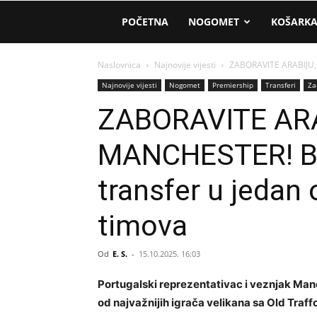
AM
POČETNA
NOGOMET
KOŠARK
Sport
Naslovnica
Najnovije vijesti
ZABORAVITE ARABIJU, A
Najnovije vijesti
Nogomet
Premiership
Transferi
Za
ZABORAVITE ARAB
MANCHESTER! Br
transfer u jedan
timova
Od
E. S.
-
15.10.2025. 16:03
Portugalski reprezentativac i veznjak Ma
od najvažnijih igrača velikana sa Old Traff