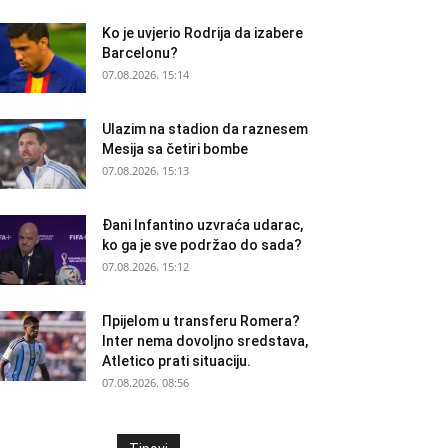
Ko je uvjerio Rodrija da izabere
Barcelonu?
07.08.2026. 15:14
Ulazim na stadion da raznesem
Mesija sa četiri bombe
07.08.2026. 15:13
Đani Infantino uzvraća udarac,
ko ga je sve podržao do sada?
07.08.2026. 15:12
Прijelom u transferu Romera?
Inter nema dovoljno sredstava,
Atletico prati situaciju.
07.08.2026. 08:56