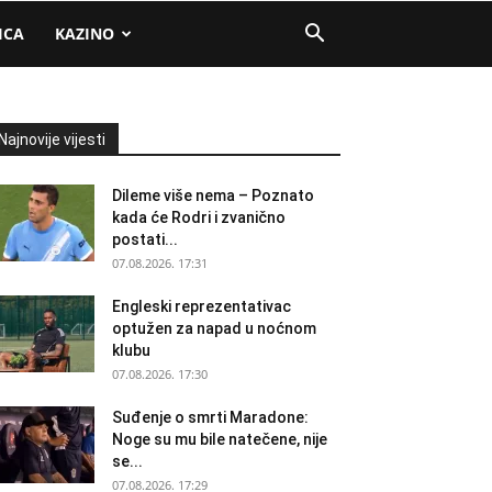
ICA
KAZINO
Najnovije vijesti
Dileme više nema – Poznato
kada će Rodri i zvanično
postati...
07.08.2026. 17:31
Engleski reprezentativac
optužen za napad u noćnom
klubu
07.08.2026. 17:30
Suđenje o smrti Maradone:
Noge su mu bile natečene, nije
se...
07.08.2026. 17:29