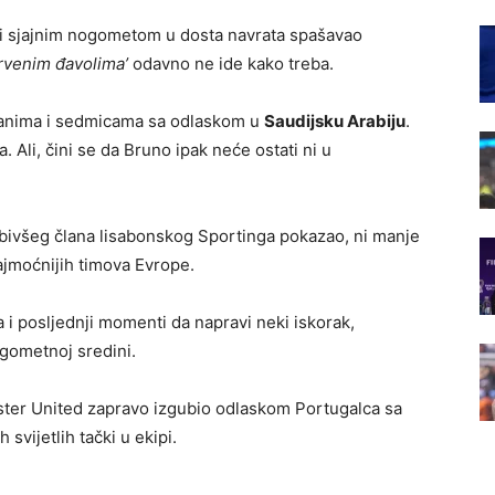
 sjajnim nogometom u dosta navrata spašavao
rvenim đavolima’
odavno ne ide kako treba.
danima i sedmicama sa odlaskom u
Saudijsku Arabiju
.
. Ali, čini se da Bruno ipak neće ostati ni u
bivšeg člana lisabonskog Sportinga pokazao, ni manje
ajmoćnijih timova Evrope.
i posljednji momenti da napravi neki iskorak,
gometnoj sredini.
ester United zapravo izgubio odlaskom Portugalca sa
 svijetlih tački u ekipi.