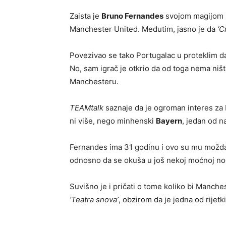
Zaista je
Bruno Fernandes
svojom magijom i
Manchester United. Međutim, jasno je da
‘C
Povezivao se tako Portugalac u proteklim 
No, sam igrač je otkrio da od toga nema ništa
Manchesteru.
TEAMtalk
saznaje da je ogroman interes za 
ni više, nego minhenski
Bayern
, jedan od n
Fernandes ima 31 godinu i ovo su mu možda 
odnosno da se okuša u još nekoj moćnoj no
Suvišno je i pričati o tome koliko bi Manch
‘Teatra snova’
, obzirom da je jedna od rijetkih