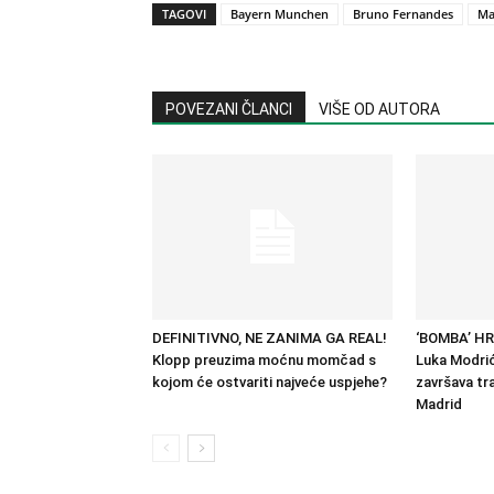
TAGOVI
Bayern Munchen
Bruno Fernandes
Ma
POVEZANI ČLANCI
VIŠE OD AUTORA
DEFINITIVNO, NE ZANIMA GA REAL!
‘BOMBA’ H
Klopp preuzima moćnu momčad s
Luka Modrić
kojom će ostvariti najveće uspjehe?
završava tra
Madrid