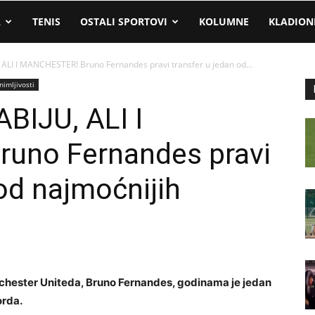
A
TENIS
OSTALI SPORTOVI
KOLUMNE
KLADION
LI I MANCHESTER! Bruno Fernandes pravi transfer u jedan od...
nimljivosti
IJU, ALI I
uno Fernandes pravi
 od najmoćnijih
nchester Uniteda, Bruno Fernandes, godinama je jedan
orda.