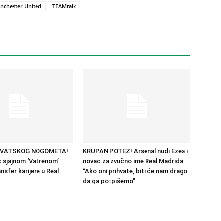
nchester United
TEAMtalk
RVATSKOG NOGOMETA!
KRUPAN POTEZ! Arsenal nudi Ezea i
 sjajnom ‘Vatrenom’
novac za zvučno ime Real Madrida:
nsfer karijere u Real
“Ako oni prihvate, biti će nam drago
da ga potpišemo”